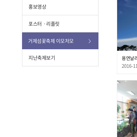
홍보영상
포스터ㆍ리플릿
거제섬꽃축제 이모저모
지난축제보기
용연날
2016-1