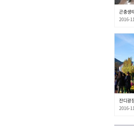
곤충생
2016-1
잔디광장
2016-1