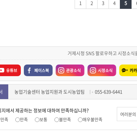
1
2
3
4
5
거제시청 SNS 팔로우하고 시정소식
유튜브
페이스북
관광소식
시정소식
카카
서
농업기술센터 농업지원과 도시농업팀
055-639-6441
이지에서 제공하는 정보에 대하여 만족하십니까?
우만족
만족
보통
불만족
매우불만족