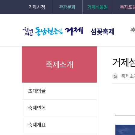
거제시청
관광문화
거제식물원
복지포
섬꽃축제
거제
축제소개
축제소
초대의글
축제연혁
축제개요