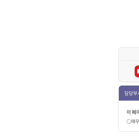
담당부
이 페
매