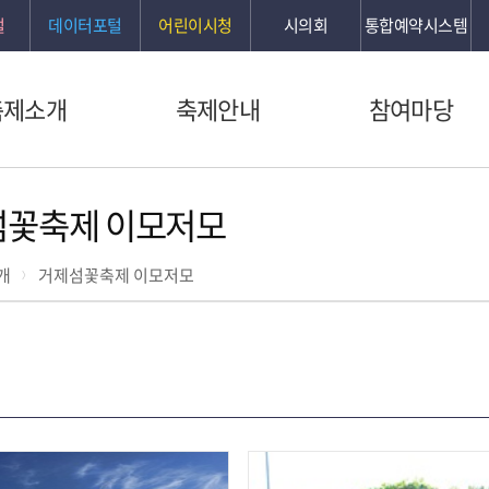
털
데이터포털
어린이시청
시의회
통합예약시스템
축제소개
축제안내
참여마당
섬꽃축제 이모저모
개
거제섬꽃축제 이모저모