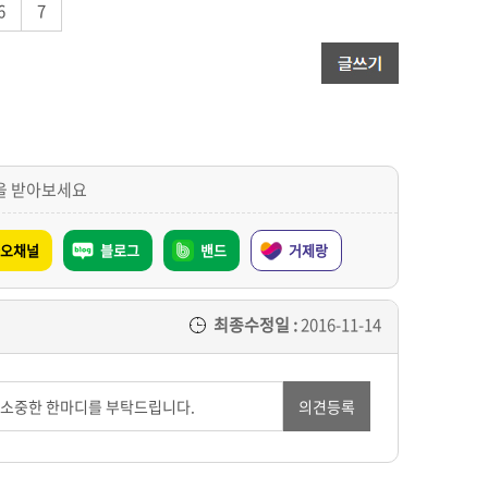
6
7
을 받아보세요
오채널
블로그
밴드
거제랑
최종수정일 :
2016-11-14
의견등록