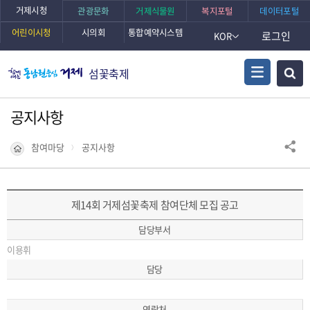
거제시청
관광문화
거제식물원
복지포털
데이터포털
어린이시청
시의회
통합예약시스템
로그인
KOR
섬꽃축제
공지사항
참여마당
공지사항
제14회 거제섬꽃축제 참여단체 모집 공고
담당부서
이용휘
담당
연락처