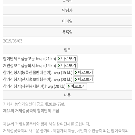
담당자
이메일
등록일
2019/06/03
첨부
참여단체모집공고문.hwp (21 kb)
개인정보수집동의서.hwp (14 kb)
참가신청서(농특산물판매분야).hwp (15 kb)
참가신청서(전시홍보체험분야).hwp (20 kb)
참가신청서(자원봉사분야).hwp (20 kb)
내용
거제시 농업기술센터 공고 제2019-79호
제14회 거제섬꽃축제 참여단체 모집
제14회 거제섬꽃축제와 함께 하실 참여단체를 모십니다.
거제섬꽃축제의 새로운 볼거리․체험거리 제공, 시민이 주인공이 되는 참여축제의