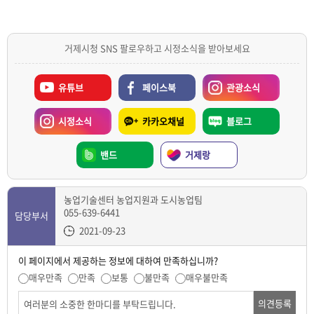
거제시청 SNS 팔로우하고 시정소식을 받아보세요
유튜브
페이스북
관광소식
시정소식
카카오채널
블로그
밴드
거제랑
농업기술센터 농업지원과 도시농업팀
055-639-6441
담당부서
2021-09-23
이 페이지에서 제공하는 정보에 대하여 만족하십니까?
매우만족
만족
보통
불만족
매우불만족
의견등록