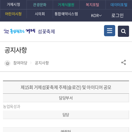
거제시청
관광문화
거제식물원
복지포털
데이터포털
어린이시청
시의회
통합예약시스템
로그인
KOR
섬꽃축제
공지사항
참여마당
공지사항
제15회 거제섬꽃축제 주제(슬로건) 및 아이디어 공모
담당부서
농업육성과
담당
연락처