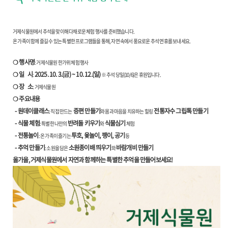
거제식물원에서 추석을 맞이해 다채로운 체험 행사를 준비했습니다.
온 가족이 함께 즐길 수 있는 특별한 프로그램들을 통해, 자연 속에서 풍요로운 추석 연휴를 보내세요.
❍ 행사명
: 거제식물원 한가위 체험 행사
❍ 일 시
2025. 10. 3.(금) ~ 10. 12.(일)
:
※ 추석 당일(10/6)은 휴원입니다.
❍ 장 소
: 거제식물원
❍ 주요내용
- 원데이클래스
증편 만들기
전통자수 그립톡 만들기
: 직접 만드는
와 몸과 마음을 치유하는 힐링
- 식물 체험
반려돌 키우기
식물심기
: 특별한 나만의
와
체험
- 전통놀이
투호, 윷놀이, 팽이, 공기
: 온 가족이 즐기는
등
- 추억 만들기
소원종이배 띄우기
바람개비 만들기
: 소원을 담은
와
올가을, 거제식물원에서 자연과 함께하는 특별한 추억을 만들어보세요!