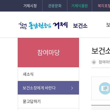
거제시청
관광문화
거제식물원
복지포
보건소
보건
참여마당
참여마
새소식
보건소장에게 바란다
묻고답하기