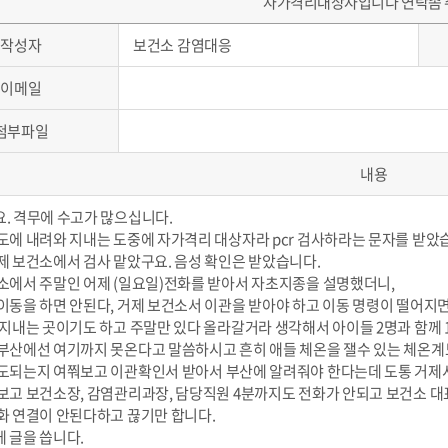
자가격리대상자입니다 연락좀 
작성자
보건소 감염대응
이메일
첨부파일
내용
. 격무에 수고가 많으십니다.
도에 내려와 지내는 도중에 자가격리 대상자라 pcr 검사하라는 문자를 받았
제 보건소에서 검사 맡았구요. 음성 확인은 받았습니다.
소에서 주말인 어제 (일요일)전화를 받아서 자초지종을 설명했더니,
이동을 하면 안된다, 거제 보건소서 이관을 받아야 하고 이동 명령이 떨어지
지내는 곳이기도 하고 주말만 있다 올라갈거라 생각해서 아이들 2명과 함께 1
부산에선 여기까지 못온다고 말씀하시고 흔히 애들 체온을 잴수 있는 체온
도되는지 여쭤보고 이관확인서 받아서 부산에 알려줘야 한다는데 도통 거제시
보고 보건소장, 감염관리과장, 담당직원 4분까지도 전화가 안되고 보건소 대
화 연결이 안된다하고 끊기만 합니다.
 글을 씁니다.