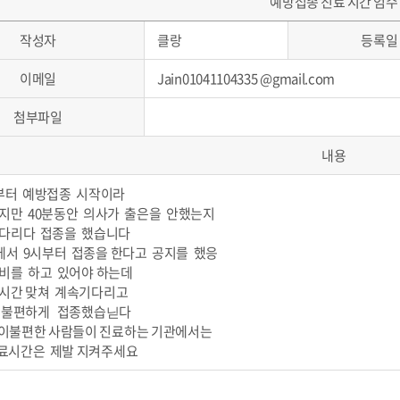
예방접종 진료 시간 엄수
작성자
클랑
등록일
이메일
Jain01041104335 @gmail.com
첨부파일
내용
부터 예방접종 시작이라
지만 40분동안 의사가 출은을 안했는지
다리다 접종을 했습니다
서 9시부터 접종을 한다고 공지를 했응
비를 하고 있어야 하는데
시간 맞쳐 계속기다리고
 불편하게 접종했습닏다
이불편한 사람들이 진료하는 기관에서는
료시간은 제발 지켜주세요