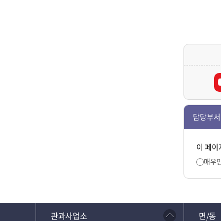
담당부서
이 페이
매우
관과사업소
면/동