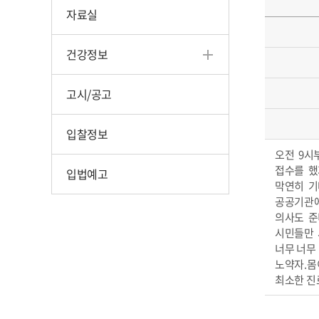
자료실
건강정보
고시/공고
입찰정보
오전 9시
접수를 했
입법예고
막연히 기
공공기관에
의사도 준
시민들만 
너무 너무
노약자.몸
최소한 진