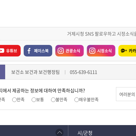
거제시청 SNS 팔로우하고 시정소식
유튜브
페이스북
관광소식
시정소식
카카
보건소 보건과 보건행정팀
055-639-6111
지에서 제공하는 정보에 대하여 만족하십니까?
만족
만족
보통
불만족
매우불만족
시/군청