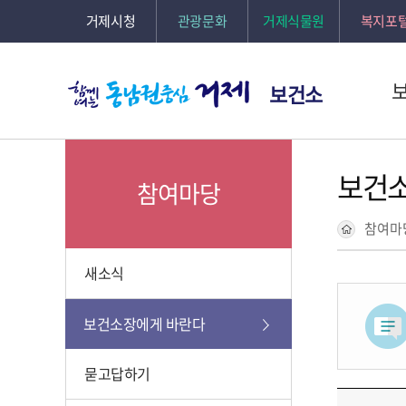
거제시청
관광문화
거제식물원
복지포
보건소
보건
참여마당
참여마
새소식
보건소장에게 바란다
묻고답하기