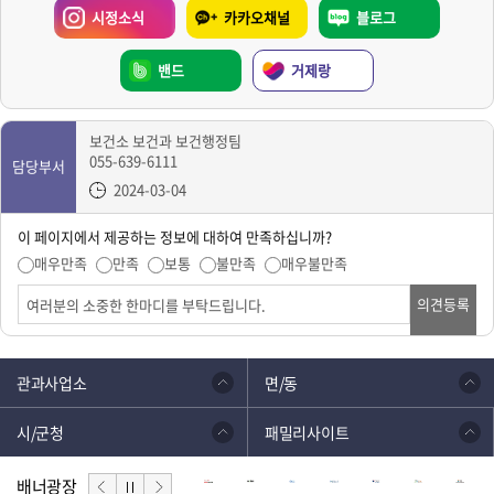
시정소식
카카오채널
블로그
밴드
거제랑
보건소 보건과 보건행정팀
055-639-6111
담당부서
2024-03-04
이 페이지에서 제공하는 정보에 대하여 만족하십니까?
매우만족
만족
보통
불만족
매우불만족
의견등록
관과사업소
면/동
시/군청
패밀리사이트
배너광장