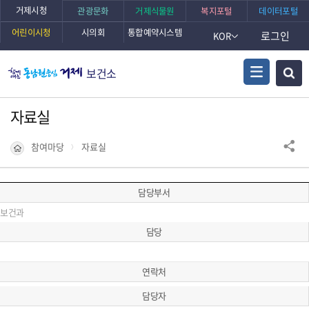
거제시청
관광문화
거제식물원
복지포털
데이터포털
어린이시청
시의회
통합예약시스템
로그인
KOR
보건소
자료실
참여마당
자료실
담당부서
보건과
담당
연락처
담당자