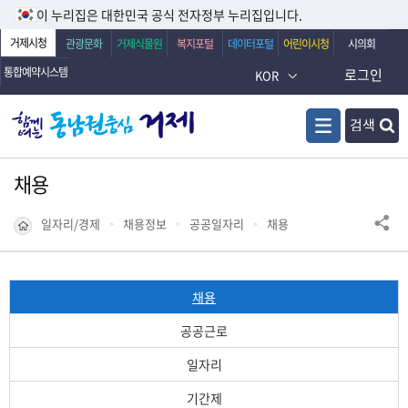
이 누리집은 대한민국 공식 전자정부 누리집입니다.
거제시청
관광문화
거제식물원
복지포털
데이터포털
어린이시청
시의회
통합예약시스템
로그인
KOR
검색
채용
일자리/경제
채용정보
공공일자리
채용
채용
공공근로
일자리
기간제