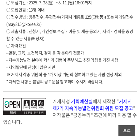
○ 모집기간 : 2025. 7. 28(월). ~ 8. 11.(월) 18:00까지
○ 모집인원 : 13명 이내
○ 접수방법 : 방문접수, 우편접수(거제시 계룡로 125(고현동)) 또는 이메일접수
(may815@korea.kr)
○ 제출서류 : 신청서, 개인정보 수집・이용 및 제공 동의서, 자격・경력을 증명
할 수 있는 서류(해당자)
○ 자격요건
- 환경, 교육, 보건복지, 경제 등 각 분야의 전문가
- 지속가능발전 분야에 학식과 경험이 풍부하고 추진 역량을 가진 사람
- 지역발전에 관심이 많은 시민
※ 거제시 각종 위원회 중 4개 이상 위원회 참여하고 있는 사람 선정 제외
* 자세한 사항은 붙임의 공고문을 참고하여 주시기 바랍니다.
거제시청
기획예산실
에서 제작한 "
거제시
제2기 지속가능발전위원회 위원 모집 공고
"
저작물은 "공공누리"
조건에 따라 이용 할 수
있습니다.
목록