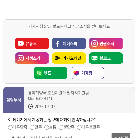
거제시청 SNS 팔로우하고 시정소식을 받아보세요
유튜브
페이스북
관광소식
시정소식
카카오채널
블로그
밴드
거제랑
경제해양국 조선지원과 일자리지원팀
055-639-4141
담당부서
2026-07-07
이 페이지에서 제공하는 정보에 대하여 만족하십니까?
매우만족
만족
보통
불만족
매우불만족