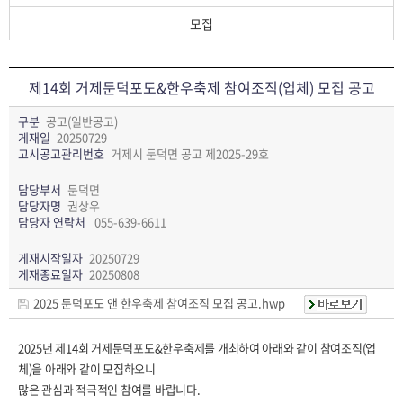
모집
제14회 거제둔덕포도&한우축제 참여조직(업체) 모집 공고
구분
공고(일반공고)
게재일
20250729
고시공고관리번호
거제시 둔덕면 공고 제2025-29호
담당부서
둔덕면
담당자명
권상우
담당자 연락처
055-639-6611
게재시작일자
20250729
게재종료일자
20250808
2025 둔덕포도 앤 한우축제 참여조직 모집 공고.hwp
2025년 제14회 거제둔덕포도&한우축제를 개최하여 아래와 같이 참여조직(업
체)을 아래와 같이 모집하오니
많은 관심과 적극적인 참여를 바랍니다.