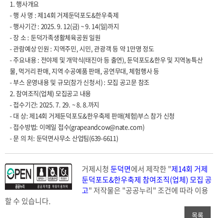
1. 행사개요
- 행 사 명 : 제14회 거제둔덕포도&한우축제
- 행사기간 : 2025. 9. 12(금) ~ 9. 14(일)까지
- 장 소 : 둔덕가족생활체육공원 일원
- 관람예상 인원 : 지역주민, 시민, 관광객 등 약 1만명 정도
- 주요내용 : 전야제 및 개막식(태진아 등 출연), 둔덕포도&한우 및 지역농특산
물, 먹거리 판매, 지역 수공예품 판매, 공연무대, 체험행사 등
- 부스 운영내용 및 규모(참가 신청서) : 모집 공고문 참조
2. 참여조직(업체) 모집공고 내용
- 접수기간: 2025. 7. 29. ~ 8. 8.까지
- 대 상: 제14회 거제둔덕포도&한우축제 판매(체험)부스 참가 신청
- 접수방법: 이메일 접수(grapeandcow@nate.com)
- 문 의 처: 둔덕면사무소 산업팀(639-6611)
거제시청
둔덕면
에서 제작한 "
제14회 거제
둔덕포도&한우축제 참여조직(업체) 모집 공
고
" 저작물은 "공공누리"
조건에 따라 이용
할 수 있습니다.
목록