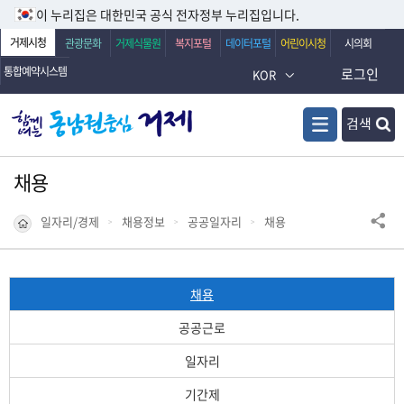
이 누리집은 대한민국 공식 전자정부 누리집입니다.
거제시청
관광문화
거제식물원
복지포털
데이터포털
어린이시청
시의회
통합예약시스템
로그인
KOR
검색
채용
일자리/경제
채용정보
공공일자리
채용
채용
공공근로
일자리
기간제