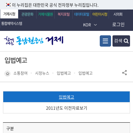
이 누리집은 대한민국 공식 전자정부 누리집입니다.
거제시청
관광문화
거제식물원
복지포털
데이터포털
어린이시청
시의회
통합예약시스템
로그인
KOR
검색
입법예고
소통참여
시정뉴스
입법예고
입법예고
입법예고
2011년도 이전자료보기
구분