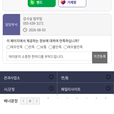
밴드
거제랑
감사실 법무팀
055-639-3171
담당부서
2026-08-03
이 페이지에서 제공하는 정보에 대하여 만족하십니까?
매우만족
만족
보통
불만족
매우불만족
의견등록
관과사업소
면/동
시/군청
패밀리사이트
배너광장