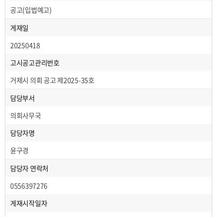
공고(입법예고)
게재일
20250418
고시공고관리번호
거제시 의회 공고 제2025-35호
담당부서
의회사무국
담당자명
윤구경
담당자 연락처
0556397276
게재시작일자