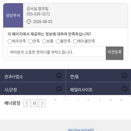
감사실 법무팀
055-639-3171
담당부서
2026-08-03
이 페이지에서 제공하는 정보에 대하여 만족하십니까?
매우만족
만족
보통
불만족
매우불만족
의견등록
관과사업소
면/동
시/군청
패밀리사이트
배너광장
개인정보처리방침