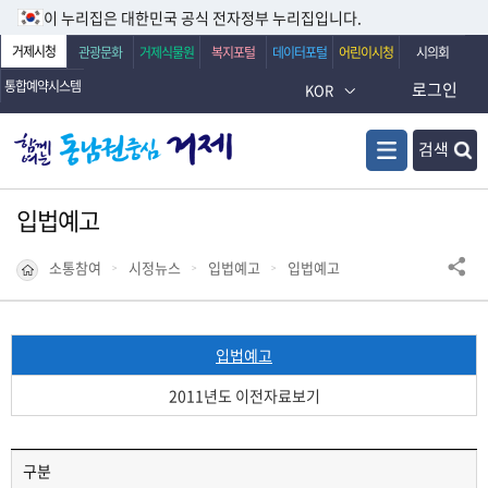
이 누리집은 대한민국 공식 전자정부 누리집입니다.
거제시청
관광문화
거제식물원
복지포털
데이터포털
어린이시청
시의회
통합예약시스템
로그인
KOR
검색
입법예고
소통참여
시정뉴스
입법예고
입법예고
입법예고
2011년도 이전자료보기
구분