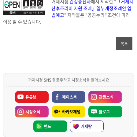
거제시청
건강증진과
에서 제작한 "
「거제시
산후조리비 지원 조례」일부개정조례안 입
법예고
" 저작물은 "공공누리"
조건에 따라
이용 할 수 있습니다.
목록
거제시청 SNS 팔로우하고 시정소식을 받아보세요
유튜브
페이스북
관광소식
시정소식
카카오채널
블로그
밴드
거제랑