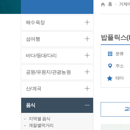
홈
거제
해수욕장
밥풀릭스(
섬여행
분류
바다/등대/다리
주소
공원/유원지/관광농원
테마
산/계곡
음식
교
지역별 음식
계절별먹거리
지도삽입 (가로10