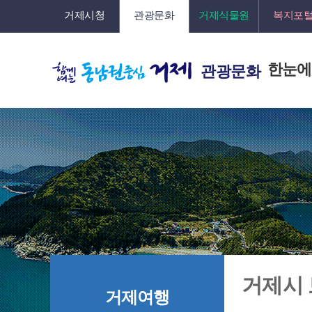
거제시청
관광문화
거제식물원
복지포
한눈에
관광문화
거제시
거제여행