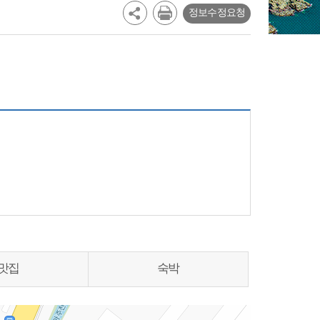
정보수정요청
맛집
숙박