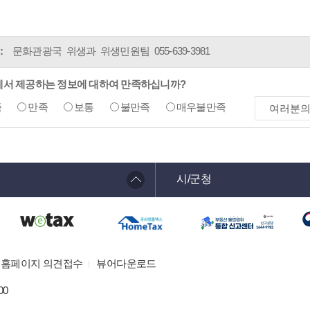
:
문화관광국 위생과 위생민원팀
055-639-3981
에서 제공하는 정보에 대하여 만족하십니까?
족
만족
보통
불만족
매우불만족
시/군청
홈페이지 의견접수
뷰어다운로드
00