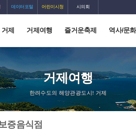
털
데이터포털
어린이시청
시의회
 거제
거제여행
즐거운축제
역사/문
거제여행
한려수도의 해양관광도시! 거제
 보증음식점