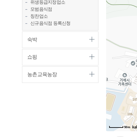
위생등급지정업소
모범음식점
칭찬업소
신규음식점 등록신청
숙박
쇼핑
농촌교육농장
50m