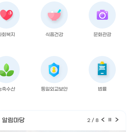
사회복지
식품건강
문화관광
농축수산
통일외교보안
법률
알림마당
2
/ 8