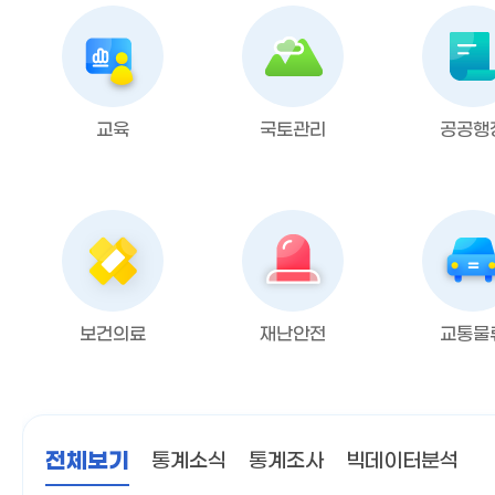
교육
국토관리
공공행
보건의료
재난안전
교통물
전체보기
통계소식
통계조사
빅데이터분석