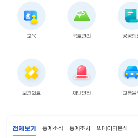
교육
국토관리
공공행
보건의료
재난안전
교통물
전체보기
통계소식
통계조사
빅데이터분석