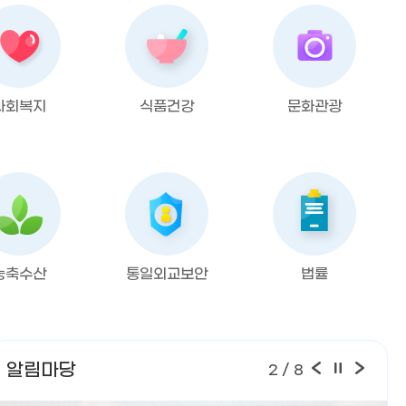
사회복지
식품건강
문화관광
농축수산
통일외교보안
법률
알림마당
2
/ 8