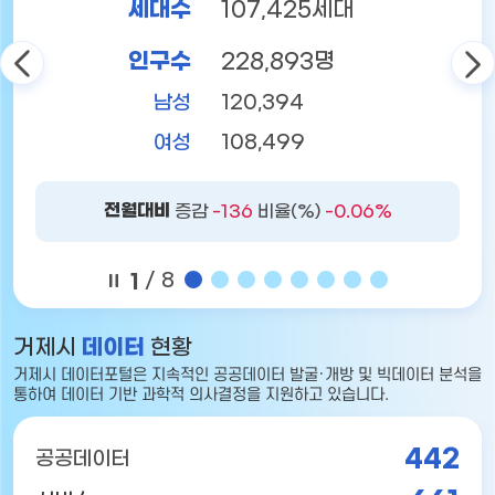
세대수
107,425세대
인구수
228,893명
남성
120,394
여성
108,499
전월대비
증감
-136
비율(%)
-0.06%
1
/ 8
거제시
데이터
현황
거제시 데이터포털은
지속적인 공공데이터 발굴·개방 및 빅데이터 분석을
통하여
데이터 기반 과학적 의사결정을 지원하고 있습니다.
442
공공데이터