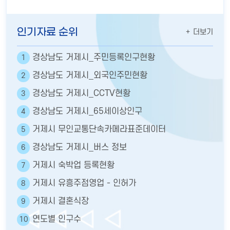
인기자료 순위
더보기
경상남도 거제시_주민등록인구현황
1
경상남도 거제시_외국인주민현황
2
경상남도 거제시_CCTV현황
3
경상남도 거제시_65세이상인구
4
거제시 무인교통단속카메라표준데이터
5
경상남도 거제시_버스 정보
6
거제시 숙박업 등록현황
7
거제시 유흥주점영업 - 인허가
8
거제시 결혼식장
9
연도별 인구수
10