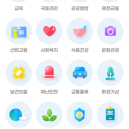
교육
국토관리
공공행정
재정금융
산업고용
사회복지
식품건강
문화관광
보건의료
재난안전
교통물류
환경기상