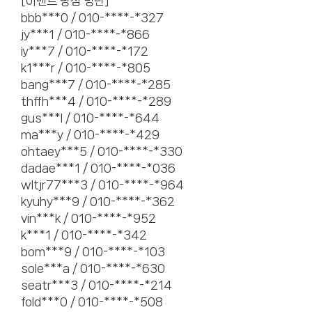
[이벤트 당첨 명단]
bbb***0 / 010-****-*327
jy***1 / 010-****-*866
iy***7 / 010-****-*172
k1***r / 010-****-*805
bang***7 / 010-****-*285
thffh***4 / 010-****-*289
gus***l / 010-****-*644
ma***y / 010-****-*429
ohtaey***5 / 010-****-*330
dadae***1 / 010-****-*036
wltjr77***3 / 010-****-*964
kyuhy***9 / 010-****-*362
vin***k / 010-****-*952
k***1 / 010-****-*342
bom***9 / 010-****-*103
sole***a / 010-****-*630
seatr***3 / 010-****-*214
fold***0 / 010-****-*508