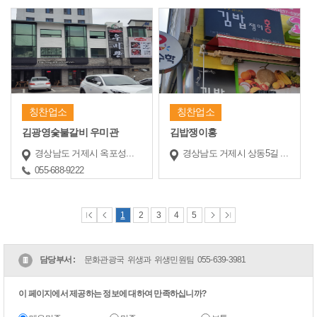
칭찬업소
칭찬업소
김광영숯불갈비 우미관
김밥쟁이홍
경상남도 거제시 옥포성안로2길 12 (1~2층)
경상남도 거제시 상동5길 117-40
055-688-9222
1
2
3
4
5
담당부서 :
문화관광국 위생과 위생민원팀
055-639-3981
이 페이지에서 제공하는 정보에 대하여 만족하십니까?