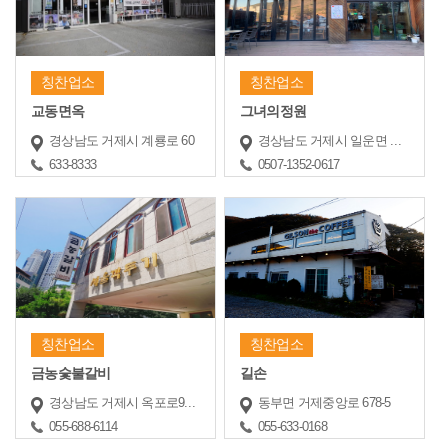
칭찬업소
칭찬업소
교동면옥
그녀의정원
경상남도 거제시 계룡로 60
경상남도 거제시 일운면 반송재로 482-1
633-8333
0507-1352-0617
칭찬업소
칭찬업소
금농숯불갈비
길손
경상남도 거제시 옥포로9길 6 (옥포동,(1,2층))
동부면 거제중앙로 678-5
055-688-6114
055-633-0168