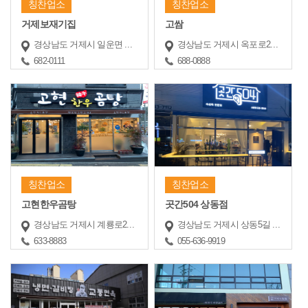
칭찬업소
칭찬업소
거제보재기집
고쌈
경상남도 거제시 일운면 지세포해안로 175
경상남도 거제시 옥포로24길 45
682-0111
688-0888
칭찬업소
칭찬업소
고현한우곰탕
곳간504 상동점
경상남도 거제시 계룡로2길 54
경상남도 거제시 상동5길 23
633-8883
055-636-9919