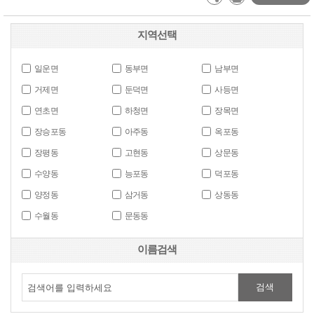
지역선택
일운면
동부면
남부면
거제면
둔덕면
사등면
연초면
하청면
장목면
장승포동
아주동
옥포동
장평동
고현동
상문동
수양동
능포동
덕포동
양정동
삼거동
상동동
수월동
문동동
이름검색