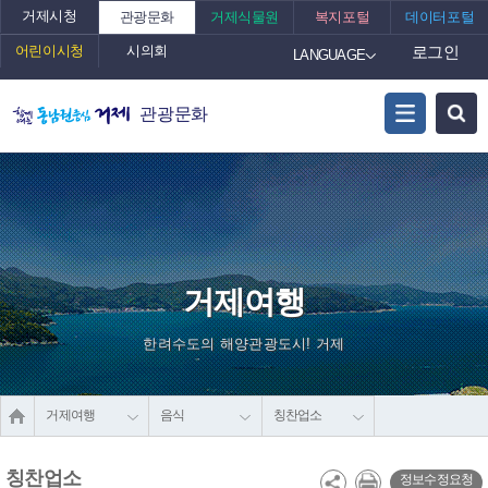
거제시청
관광문화
거제식물원
복지포털
데이터포털
어린이시청
시의회
로그인
LANGUAGE
관광문화
거제여행
한려수도의 해양관광도시! 거제
거제여행
음식
칭찬업소
칭찬업소
정보수정요청