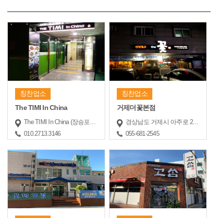
칭찬업소
칭찬업소
The TIMI In China
거제더꽃본점
The TIMI In China (장승포동)
경상남도 거제시 아주로 24, 더꽃본점 (아주동)
010.2713.3146
055-681-2545