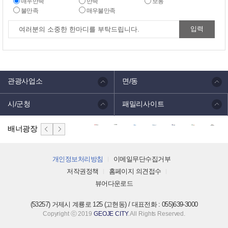
매우만족
만족
보통
불만족
매우불만족
관광사업소
면/동
시/군청
패밀리사이트
배너광장
개인정보처리방침
이메일무단수집거부
저작권정책
홈페이지 의견접수
뷰어다운로드
(53257) 거제시 계룡로 125 (고현동) / 대표전화 : 055)639-3000
Copyright ⓒ 2019
GEOJE CITY
. All Rights Reserved.