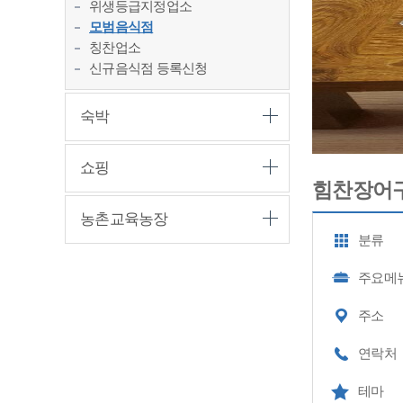
위생등급지정업소
모범음식점
칭찬업소
신규음식점 등록신청
숙박
쇼핑
힘찬장어
농촌교육농장
분류
주요메
주소
연락처
테마