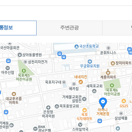
통정보
주변관광
0%)