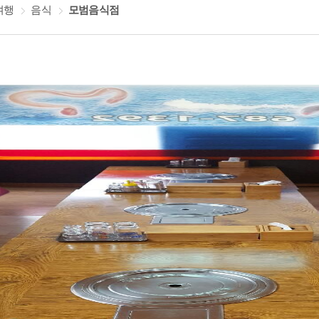
여행
음식
모범음식점