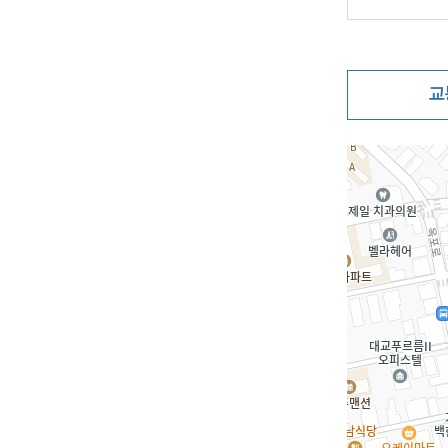
교
지도삽입 (가로10