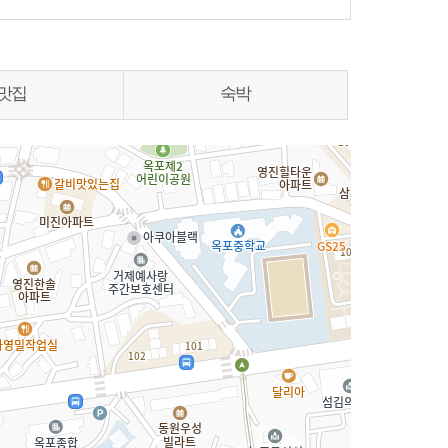
맛집
숙박