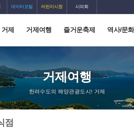
털
데이터포털
어린이시청
시의회
 거제
거제여행
즐거운축제
역사/문
거제여행
한려수도의 해양관광도시! 거제
식점