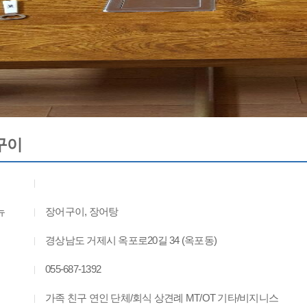
구이
뉴
장어구이, 장어탕
경상남도 거제시 옥포로20길 34 (옥포동)
055-687-1392
가족 친구 연인 단체/회식 상견례 MT/OT 기타/비지니스