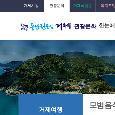
거제시청
관광문화
거제식물원
복지포
한눈에
관광문화
모범음
거제여행