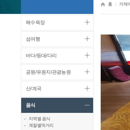
홈
거제
해수욕장
섬여행
바다/등대/다리
공원/유원지/관광농원
산/계곡
음식
지역별 음식
계절별먹거리