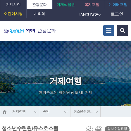
거제시청
관광문화
거제식물원
복지포털
데이터포털
어린이시청
시의회
로그인
LANGUAGE
관광문화
거제여행
한려수도의 해양관광도시! 거제
거제여행
숙박
청소년수련원/유스호스텔
청소년수련원/유스호스텔
정보수정요청