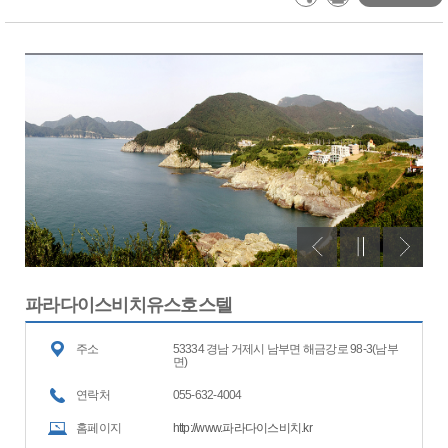
파라다이스비치유스호스텔
주소
53334 경남 거제시 남부면 해금강로 98-3(남부
면)
연락처
055-632-4004
홈페이지
http://www.파라다이스비치.kr