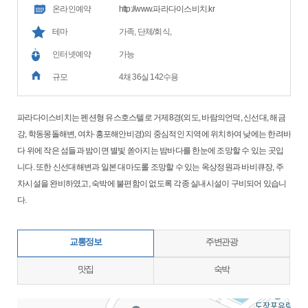
온라인예약
http://www.파라다이스비치.kr
테마
가족, 단체/회식,
인터넷예약
가능
규모
4채 36실 142수용
파라다이스비치는 펜션형 유스호스텔로 거제8경(외도, 바람의언덕, 신선대, 해금
강, 학동몽돌해변, 여차·홍포해안비경)의 중심적인 지역에 위치하여 낮에는 한려바
다 위에 작은 섬들과 밤이면 별빛 쏟아지는 밤바다를 한눈에 조망할 수 있는 곳입
니다. 또한 신선대해변과 일본 대마도롤 조망할 수 있는 옥상정원과 바비큐장, 주
차시설을 완비하였고, 숙박에 불편함이 없도록 각종 실내시설이 구비되어 있습니
다.
교통정보
주변관광
맛집
숙박
지도삽입 (가로100%)