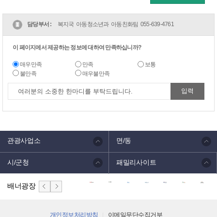
담당부서 :
복지국 아동청소년과 아동친화팀
055-639-4761
이 페이지에서 제공하는 정보에 대하여 만족하십니까?
매우만족
만족
보통
불만족
매우불만족
관광사업소
면/동
시/군청
패밀리사이트
배너광장
개인정보처리방침
이메일무단수집거부