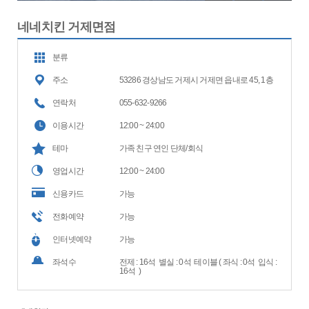
네네치킨 거제면점
분류
주소
53286 경상남도 거제시 거제면 읍내로 45, 1층
연락처
055-632-9266
이용시간
12:00 ~ 24:00
테마
가족 친구 연인 단체/회식
영업시간
12:00 ~ 24:00
신용카드
가능
전화예약
가능
인터넷예약
가능
좌석수
전제 : 16석 별실 : 0석 테이블 ( 좌식 : 0석 입식 :
16석 )