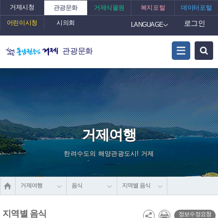
거제시청
관광문화
거제식물원
복지포털
데이터포털
어린이시청
시의회
로그인
LANGUAGE
관광문화
거제여행
한려수도의 해양관광도시! 거제
거제여행
음식
지역별 음식
지역별 음식
정보수정요청