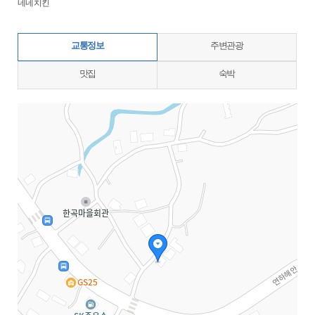
네네치킨
교통정보
주변관광
맛집
숙박
지도삽입 (가로100%)