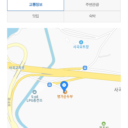
교통정보
주변관광
맛집
숙박
지도삽입 (가로100%)