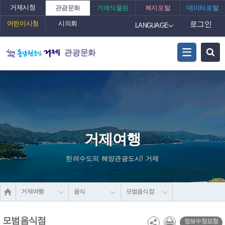
거제시청
관광문화
거제식물원
복지포털
데이터포털
어린이시청
시의회
로그인
LANGUAGE
관광문화
거제여행
한려수도의 해양관광도시! 거제
거제여행
음식
모범음식점
모범음식점
정보수정요청