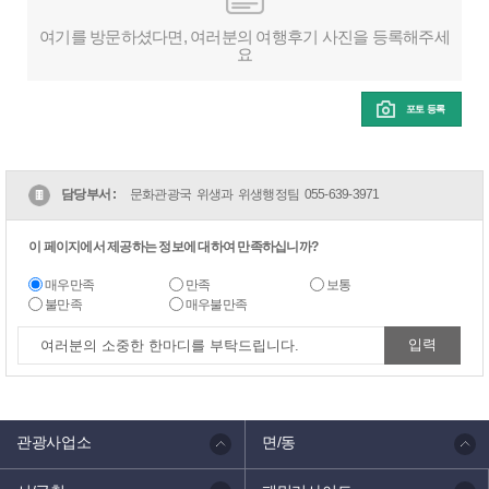
여기를 방문하셨다면, 여러분의 여행후기 사진을 등록해주세
요
포토 등록
담당부서 :
문화관광국 위생과 위생행정팀
055-639-3971
이 페이지에서 제공하는 정보에 대하여 만족하십니까?
매우만족
만족
보통
불만족
매우불만족
관광사업소
면/동