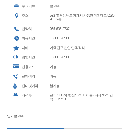
주요메뉴
칼국수
주소
53278 경상남도 거제시 사등면 거제대로 5189-
9, 1~2층
연락처
055-636-2737
이용시간
10:00 ~ 20:00
테마
가족 친구 연인 단체/회식
영업시간
10:00 ~ 20:00
신용카드
가능
전화예약
가능
인터넷예약
불가능
좌석수
전제 : 136석 별실 : 0석 테이블 ( 좌식 : 0석 입
식 : 136석 )
명가칼국수