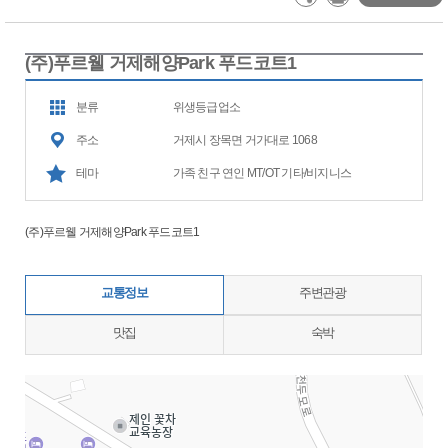
(주)푸르웰 거제해양Park 푸드코트1
분류
위생등급업소
주소
거제시 장목면 거가대로 1068
테마
가족 친구 연인 MT/OT 기타/비지니스
(주)푸르웰 거제해양Park 푸드코트1
교통정보
주변관광
맛집
숙박
지도삽입 (가로100%)