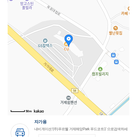
50m
자가용
내비게이션:'(주)푸르웰 거제해양Park 푸드코트1' 으로검색하세