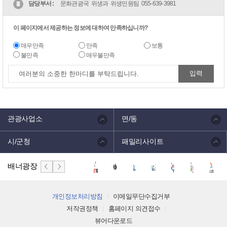
담당부서 :
문화관광국 위생과 위생민원팀
055-639-3981
이 페이지에서 제공하는 정보에 대하여 만족하십니까?
매우만족
만족
보통
불만족
매우불만족
관광사업소
면/동
시/군청
패밀리사이트
배너광장
개인정보처리방침
이메일무단수집거부
저작권정책
홈페이지 의견접수
뷰어다운로드