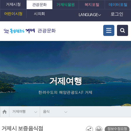
거제시청
관광문화
거제식물원
복지포털
데이터포털
어린이시청
시의회
로그인
LANGUAGE
관광문화
거제여행
한려수도의 해양관광도시! 거제
거제여행
음식
거제시 보증음식점
정보수정요청