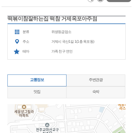
떡볶이참잘하는집 떡참 거제옥포아주점
분류
위생등급업소
주소
거제시 국산1길 1(1층 옥포동)
테마
가족 친구 연인
교통정보
주변관광
맛집
숙박
지도삽입 (가로100%)