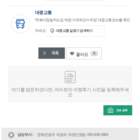
대중교통
'떡볶이참잘하는집 떡참 거제옥포아주점' 대중교통정보를 확인
하세요
대중교통 길찾기 검색하기
6
좋아요
여기를 방문하셨다면, 여러분의 여행후기 사진을 등록해주세
요
포토 등록
담당부서 :
문화관광국 위생과 위생민원팀
055-639-3981