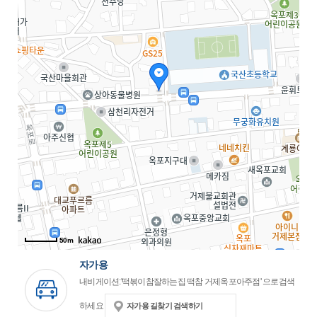
50m
자가용
내비게이션:'떡볶이참잘하는집 떡참 거제옥포아주점' 으로검색
하세요
자가용 길찾기 검색하기