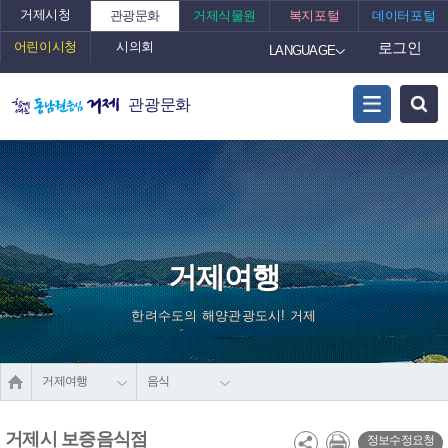
거제시청
관광문화
거제식물원
복지포털
데이터포털
어린이시청
시의회
로그인
LANGUAGE
관광문화
거제여행
한려수도의 해양관광도시! 거제
거제여행
음식
거제시 보증음식점
정보수정요청