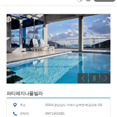
파티레지나풀빌라
주소
53334 경상남도 거제시 남부면 해금강로 233
연락처
050713416361