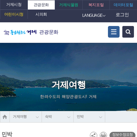
거제시청
관광문화
거제식물원
복지포털
데이터포털
어린이시청
시의회
로그인
LANGUAGE
관광문화
거제여행
한려수도의 해양관광도시! 거제
거제여행
숙박
민박
민박
정보수정요청