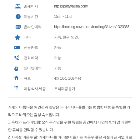
홈페이지
https://partyregina.com/
이용시간
15시 ~ 11시
온라인예약
https://booking.naver.com/booking/3/bizes/1323365
테마
가족, 친구, 연인,
신용카드
가능
전화예약
가능
인터넷예약
가능
규모
4채 16실 108수용
아침식사 제공
조식제공불가
거제의 아름다운 해안선과 맞닿은 파티레지나 풀빌라는 평범한 여행을 특별한 기
억으로 바꿔주는 감성 숙소입니다.
1. 독채의 프라이빗함: 오직 우리만을 위한 독립된 공간에서 타인의 방해 없이 완벽
한 휴식을 만끽할 수 있습니다.
2. 사계절 미온수 풀: 거제 바다를 바라보며 즐기는 미온수 풀은 계절과 관계없이 로