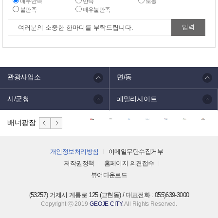
매우만족
만족
보통
불만족
매우불만족
관광사업소
면/동
시/군청
패밀리사이트
배너광장
개인정보처리방침
이메일무단수집거부
저작권정책
홈페이지 의견접수
뷰어다운로드
(53257) 거제시 계룡로 125 (고현동) / 대표전화 : 055)639-3000
Copyright ⓒ 2019
GEOJE CITY
. All Rights Reserved.