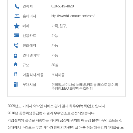
연락처
010-5619-4820
홈페이지
http://www.bluemauresort.com/
테마
가족, 친구,
신용카드
가능
전화예약
가능
인터넷예약
가능
규모
30실
아침식사 제공
조식제공
부대시설
편의점,세미나실,노래방,커피숍,레스토랑,야외
수영장,BBQ,블루마우갤러리
2009년도 거제시 숙박업 서비스 평가 결과 최우수(녹색)업소 입니다.
2016년 공중위생등급평가 결과 우수업소로 선정되었습니다.
기암절벽의 절경을 자랑하는 거제해금강에 위치한 해금강 블루마우리조트는 신
선대에서 바라보는 푸른 바다와 천혜의 자연이 살아 숨 쉬는 해금강의 4계절을 느