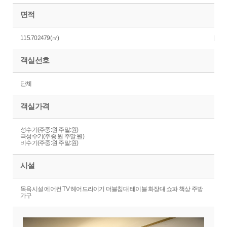
면적
115.702479(㎡)
객실선호
단체
객실가격
성수기(주중:원 주말:원)
극성수기(주중:원 주말:원)
비수기(주중:원 주말:원)
시설
목욕시설 에어컨 TV 헤어드라이기 더블침대 테이블 화장대 쇼파 책상 주방
가구