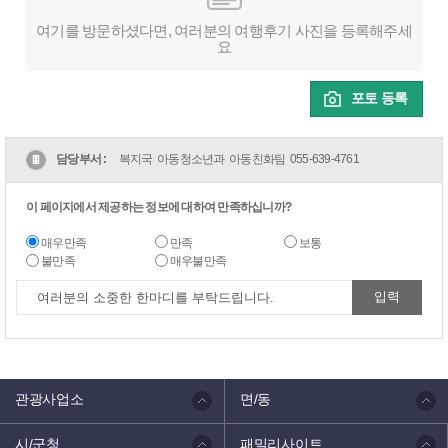
여기를 방문하셨다면, 여러분의 여행후기 사진을 등록해주세
요
포토 등록
담당부서 :
복지국 아동청소년과 아동친화팀
055-639-4761
이 페이지에서 제공하는 정보에 대하여 만족하십니까?
매우만족
만족
보통
불만족
매우불만족
관광사업소
면/동
시/군청
패밀리사이트