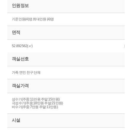
인원정보
기준인원(4)명 최대인원 (4)명
면적
52.892562(㎡)
객실선호
가족 연인 친구 단체
객실가격
성수기(주중:11만원 주말:15만원)
극성수기(주중:18만원 주말:21만원)
비수기(주중:7만원 주말:11만원)
시설