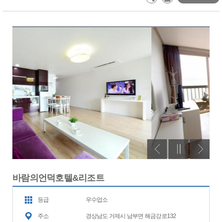
바람의언덕호텔&리조트
등급
우수업소
주소
경상남도 거제시 남부면 해금강로132