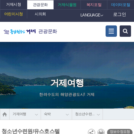
거제시청
관광문화
거제식물원
복지포털
데이터포털
어린이시청
시의회
로그인
LANGUAGE
관광문화
거제여행
한려수도의 해양관광도시! 거제
거제여행
숙박
청소년수련원/유스호스텔
청소년수련원/유스호스텔
정보수정요청