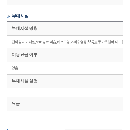
부대시설
부대시설 명칭
편의점,세미나실,노래방,커피숍,레스토랑,야외수영장,BBQ,블루마우갤러리
이용요금 여부
없음
부대시설 설명
요금