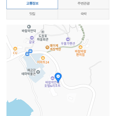
교통정보
주변관광
맛집
숙박
지도삽입 (가로100%)