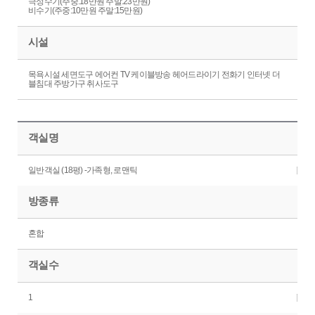
극성수기(주중:18만원 주말:23만원)
비수기(주중:10만원 주말:15만원)
시설
목욕시설 세면도구 에어컨 TV 케이블방송 헤어드라이기 전화기 인터넷 더
블침대 주방가구 취사도구
객실명
일반객실 (18평) -가족형, 로맨틱
방종류
혼합
객실수
1