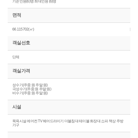
기준인원(6)명 최대인원 (6)명
면적
66.115702(㎡)
객실선호
단체
객실가격
성수기(주중:원 주말:원)
극성수기(주중:원 주말:원)
비수기(주중:원 주말:원)
시설
목욕시설 에어컨 TV 헤어드라이기 더블침대 테이블 화장대 쇼파 책상 주방
가구