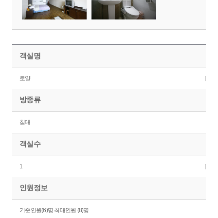
객실명
로얄
방종류
침대
객실수
1
인원정보
기준인원(6)명 최대인원 (8)명