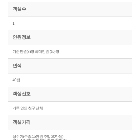
객실수
1
인원정보
기준인원(8)명 최대인원 (10)명
면적
40평
객실선호
가족 연인 친구 단체
객실가격
성수기(주중:15만원 주말:20만원)