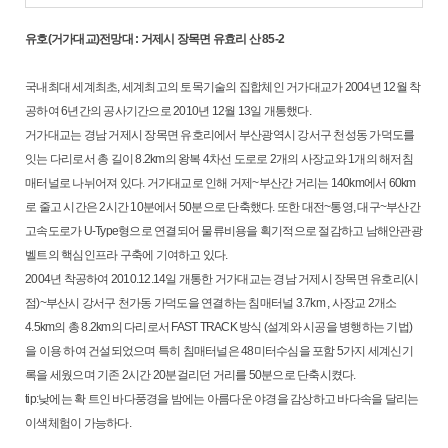
유호(거가대교)전망대 : 거제시 장목면 유효리 산 85-2
국내최대 세계최초, 세계최고의 토목기술의 집합체인 거가대교가 2004년 12월 착
공하여 6년간의 공사기간으로 2010년 12월 13일 개통했다.
거가대교는 경남 거제시 장목면 유호리에서 부산광역시 강서구 천성동 가덕도를
잇는 다리로서 총 길이 8.2km의 왕복 4차선 도로로 2개의 사장교와 1개의 해저침
매터널로 나뉘어져 있다. 거가대교로 인해 거제~부산간 거리는 140km에서 60km
로 줄고 시간은 2시간 10분에서 50분으로 단축했다. 또한 대전~통영, 대구~부산간
고속도로가 U-Type형으로 연결되어 물류비용을 획기적으로 절감하고 남해안관광
벨트의 핵심인프라 구축에 기여하고 있다.
2004년 착공하여 2010.12.14일 개통한 거가대교는 경남 거제시 장목면 유호리(시
점)~부산시 강서구 천가동 가덕도을 연결하는 침매터널 3.7km , 사장교 2개소
4.5km의 총 8.2km의 다리로서 FAST TRACK 방식 (설계와 시공을 병행하는 기법)
을 이용 하여 건설되었으며 특히 침매터널은 48미터수심을 포함 5가지 세계신기
록을 세웠으며 기존 2시간 20분걸리던 거리를 50분으로 단축시켰다.
tip:낮에는 확 트인 바다풍경을 밤에는 아름다운 야경을 감상하고 바다속을 달리는
이색체험이 가능하다.