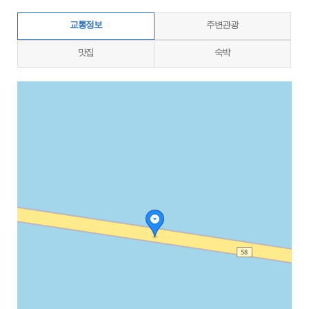
교통정보
주변관광
맛집
숙박
지도삽입 (가로100%)