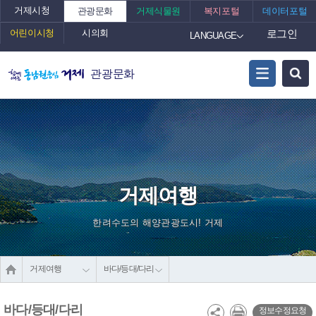
거제시청
관광문화
거제식물원
복지포털
데이터포털
어린이시청
시의회
로그인
LANGUAGE
관광문화
거제여행
한려수도의 해양관광도시! 거제
거제여행
바다/등대/다리
바다/등대/다리
정보수정요청