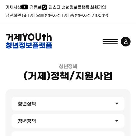
거제시청
유튜브
인스타
청년정보플랫폼 회원가입
청년회원
551
명 | 오늘 방문자수
1
명 | 총 방문자수
71004
명
거제YOUth
청년정보플랫폼
청년정책
(거제)정책/지원사업
청년정책
청년정책