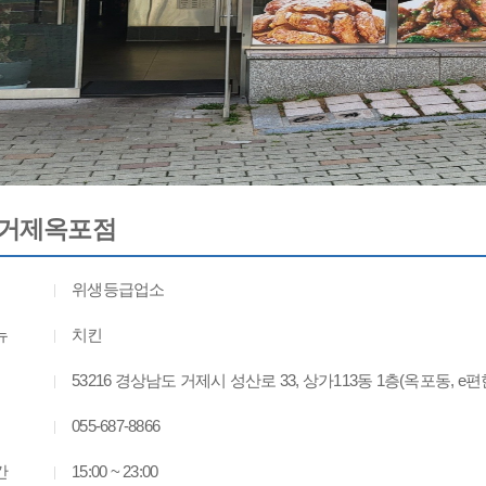
 거제옥포점
위생등급업소
뉴
치킨
53216 경상남도 거제시 성산로 33, 상가113동 1층(옥포동, 
055-687-8866
간
15:00 ~ 23:00