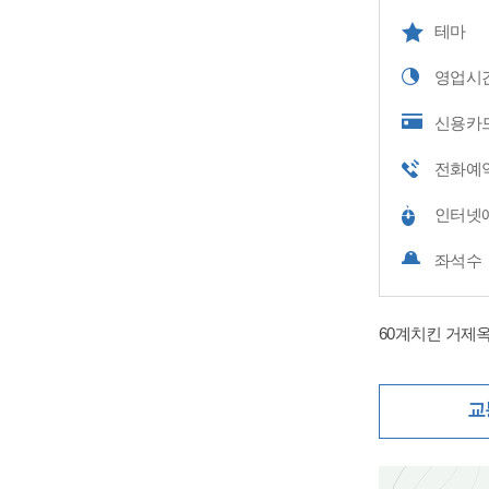
테마
영업시
신용카
전화예
인터넷
좌석수
60계치킨 거제
교
지도삽입 (가로10