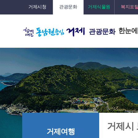
거제시청
관광문화
거제식물원
복지포
한눈에
관광문화
거제시
거제여행