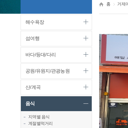
홈
거제
해수욕장
섬여행
바다/등대/다리
공원/유원지/관광농원
산/계곡
음식
지역별 음식
계절별먹거리