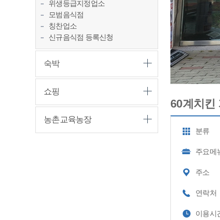
위생등급지정업소
모범음식점
칭찬업소
신규음식점 등록신청
숙박
쇼핑
60계치킨
농촌교육농장
분류
주요메
주소
연락처
이용시