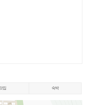
맛집
숙박