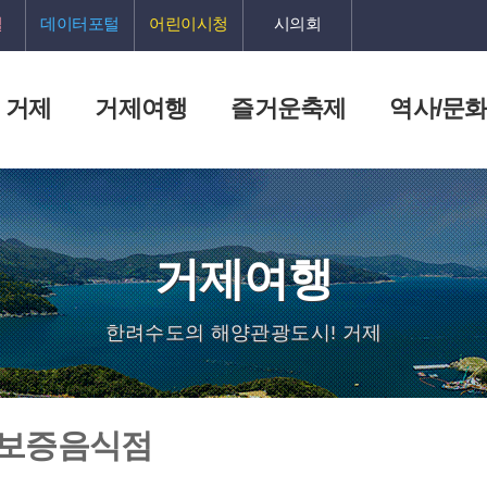
털
데이터포털
어린이시청
시의회
 거제
거제여행
즐거운축제
역사/문
거제여행
한려수도의 해양관광도시! 거제
 보증음식점