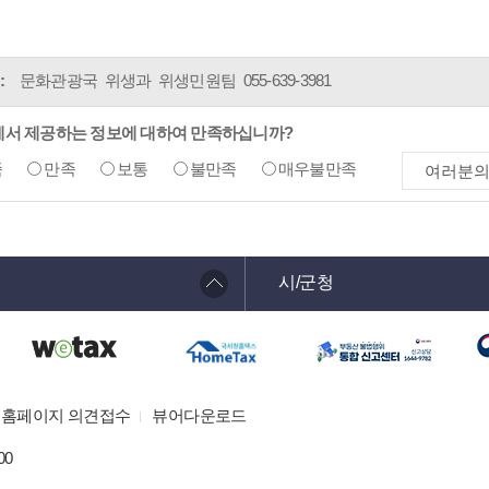
:
문화관광국 위생과 위생민원팀
055-639-3981
에서 제공하는 정보에 대하여 만족하십니까?
족
만족
보통
불만족
매우불만족
시/군청
홈페이지 의견접수
뷰어다운로드
00