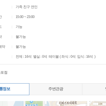
가족 친구 연인
간
15:00 ~ 23:00
드
가능
약
불가능
예약
불가능
전제 : 16석 별실 : 0석 테이블 ( 좌식 : 0석 입식 : 16석 )
옥포점
통정보
주변관광
0%)