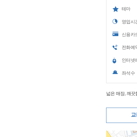
테마
영업시
신용카
전화예
인터넷
좌석수
넓은 매장, 깨끗
교
지도삽입 (가로10