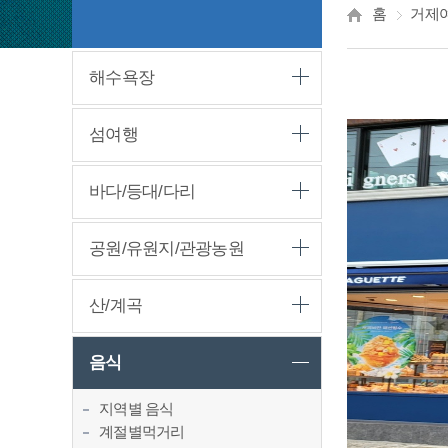
홈
거제
해수욕장
섬여행
바다/등대/다리
공원/유원지/관광농원
산/계곡
음식
지역별 음식
계절별먹거리