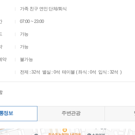
가족 친구 연인 단체/회식
간
07:00 ~ 23:00
드
가능
약
가능
예약
불가능
전제 : 32석 별실 : 0석 테이블 ( 좌식 : 0석 입식 : 32석 )
함
통정보
주변관광
0%)