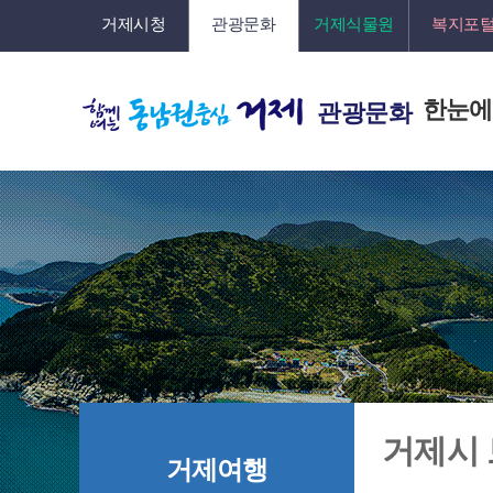
거제시청
관광문화
거제식물원
복지포
한눈에
관광문화
거제시
거제여행