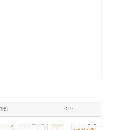
맛집
숙박