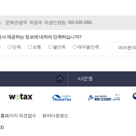
:
문화관광국 위생과 위생민원팀
055-639-3981
에서 제공하는 정보에 대하여 만족하십니까?
족
만족
보통
불만족
매우불만족
시/군청
홈페이지 의견접수
뷰어다운로드
00