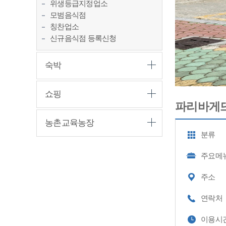
위생등급지정업소
모범음식점
칭찬업소
신규음식점 등록신청
숙박
쇼핑
파리바게뜨
농촌교육농장
분류
주요메
주소
연락처
이용시