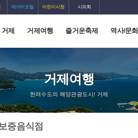
털
데이터포털
어린이시청
시의회
 거제
거제여행
즐거운축제
역사/문
거제여행
한려수도의 해양관광도시! 거제
 보증음식점