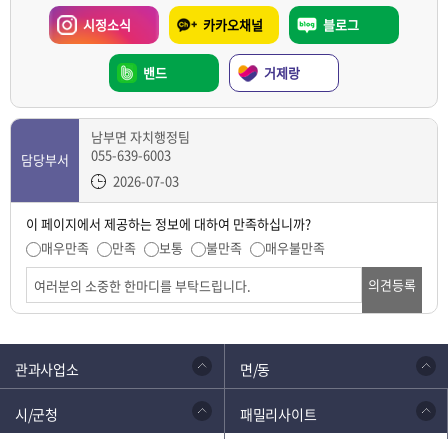
시정소식
카카오채널
블로그
밴드
거제랑
남부면 자치행정팀
055-639-6003
담당부서
2026-07-03
이 페이지에서 제공하는 정보에 대하여 만족하십니까?
매우만족
만족
보통
불만족
매우불만족
의견등록
관과사업소
면/동
시/군청
패밀리사이트