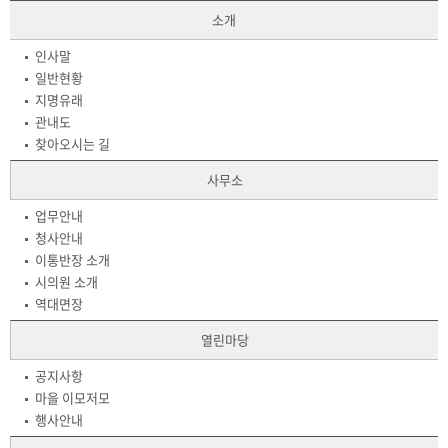
소개
인사말
일반현황
지명유래
관내도
찾아오시는 길
사무소
업무안내
청사안내
이통반장 소개
시의원 소개
역대면장
열린마당
공지사항
마을 이모저모
행사안내