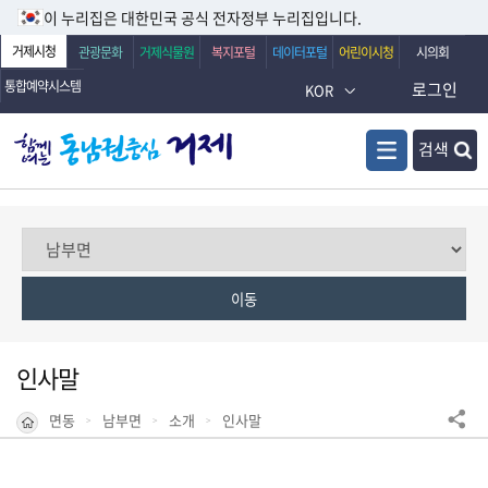
이 누리집은 대한민국 공식 전자정부 누리집입니다.
거제시청
관광문화
거제식물원
복지포털
데이터포털
어린이시청
시의회
통합예약시스템
로그인
KOR
검색
인사말
면동
남부면
소개
인사말