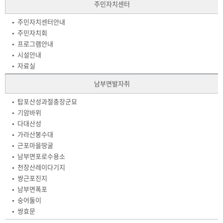
주민자치센터
주민자치센터안내
주민자치회
프로그램안내
시설안내
자료실
남부면발자취
탑포산성과절충장군묘
기암바위
다대산성
가라산봉수대
근포마을땅굴
남부면포로수용소
천장산레이다기지
쌍근포진지
남부면폭포
숭어둘이
쌍효문