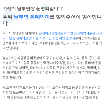
거제시 남부면장 윤명희입니다.
우리
남부면 홈페이지
를 찾아주셔서 감사합니
다.
우리시 최남단에 위치하며,
한려해상국립공원지역 및 청정해역지구로 지정
되어 있는 천혜의 관광 자원의 보고인 웰빙 해양 관광지
로써 찾아오시는 관
광객들에게 쾌적하고 자연 그대로의 환경을 제공하고자 지속적인 노력을 하
고 있습니다.
명승2호인 해금강을 비롯하여 도장포 신선대, 바람의 언덕·풍차, 홍포, 대
소병대도,여차·함목 몽돌해변 및 명사해수욕장, 망산, 가라산 등 빼어난 볼
거리와 갯벌 체험장, 해상낚시, 바다목장 운영과 자연산 생선회, 돌미역, 멍
게, 마른멸치 등 다양한 먹거리가풍부한 우리면은 해마다 많은 관광객들이
찾고 있습니다.
탁 트인 바다가 보이는 해안선을 따라 조성된 탐방로 등 친환경적 관광시설
개발 및 도로변을 따라 사계절에 어울리는 야생들국화, 금계국, 백접초, 수
국, 해국 등으로 예쁘게 단장하여 여러분과의 만남을 기다리고 있습니다.