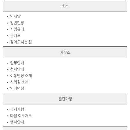
소개
인사말
일반현황
지명유래
관내도
찾아오시는 길
사무소
업무안내
청사안내
이통반장 소개
시의원 소개
역대면장
열린마당
공지사항
마을 이모저모
행사안내