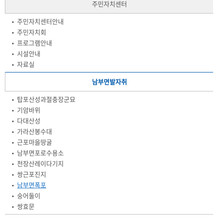
주민자치센터
주민자치센터안내
주민자치회
프로그램안내
시설안내
자료실
남부면발자취
탑포산성과절충장군묘
기암바위
다대산성
가라산봉수대
근포마을땅굴
남부면포로수용소
천장산레이다기지
쌍근포진지
남부면폭포
숭어둘이
쌍효문