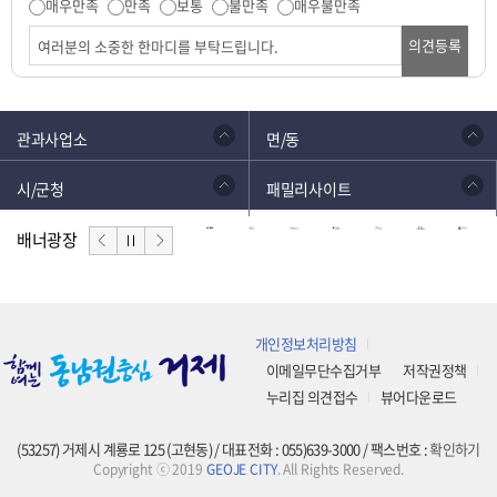
매우만족
만족
보통
불만족
매우불만족
의견등록
관과사업소
면/동
시/군청
패밀리사이트
배너광장
개인정보처리방침
이메일무단수집거부
저작권정책
누리집 의견접수
뷰어다운로드
(53257) 거제시 계룡로 125 (고현동) / 대표전화 : 055)639-3000 / 팩스번호 :
확인하기
Copyright ⓒ 2019
GEOJE CITY
. All Rights Reserved.