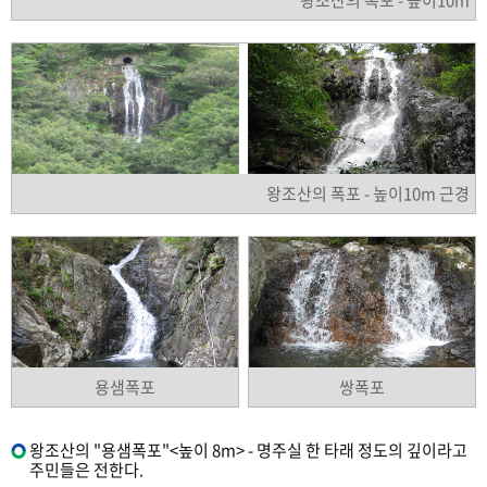
왕조산의 폭포 - 높이10m 근경
용샘폭포
쌍폭포
왕조산의 "용샘폭포"<높이 8m> - 명주실 한 타래 정도의 깊이라고
주민들은 전한다.