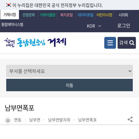
이 누리집은 대한민국 공식 전자정부 누리집입니다.
거제시청
관광문화
거제식물원
복지포털
데이터포털
어린이시청
시의회
통합예약시스템
로그인
KOR
검색
남부면폭포
면동
남부면
남부면발자취
남부면폭포