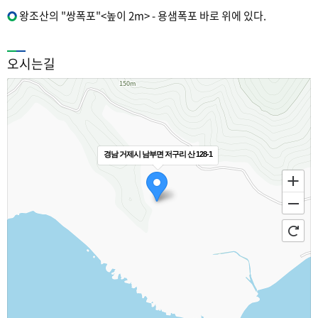
왕조산의 "쌍폭포"<높이 2m> - 용샘폭포 바로 위에 있다.
오시는길
경남 거제시 남부면 저구리 산 128-1