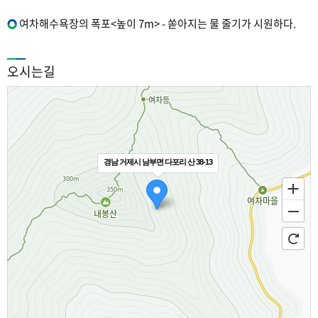
여차해수욕장의 폭포<높이 7m> - 쏟아지는 물 줄기가 시원하다.
오시는길
경남 거제시 남부면 다포리 산 38-13