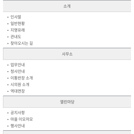
소개
인사말
일반현황
지명유래
관내도
찾아오시는 길
사무소
업무안내
청사안내
이통반장 소개
시의원 소개
역대면장
열린마당
공지사항
마을 이모저모
행사안내