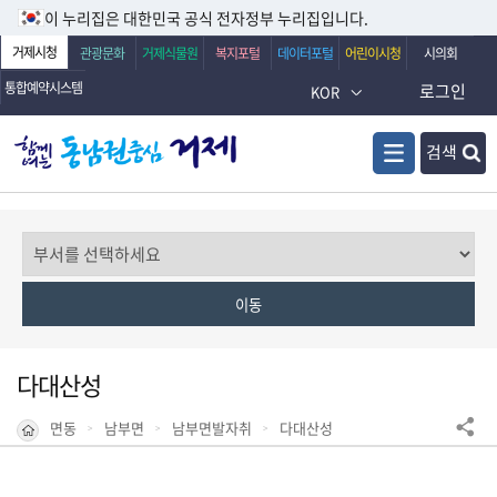
이 누리집은 대한민국 공식 전자정부 누리집입니다.
거제시청
관광문화
거제식물원
복지포털
데이터포털
어린이시청
시의회
통합예약시스템
로그인
KOR
검색
다대산성
면동
남부면
남부면발자취
다대산성