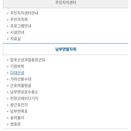
주민자치센터
주민자치센터안내
주민자치회
프로그램안내
시설안내
자료실
남부면발자취
탑포산성과절충장군묘
기암바위
다대산성
가라산봉수대
근포마을땅굴
남부면포로수용소
천장산레이다기지
쌍근포진지
남부면폭포
숭어둘이
쌍효문