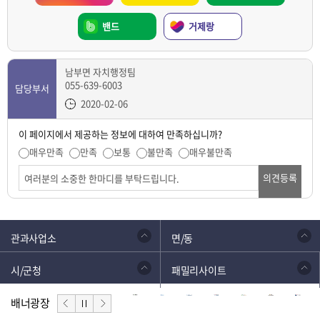
밴드
거제랑
남부면 자치행정팀
055-639-6003
담당부서
2020-02-06
이 페이지에서 제공하는 정보에 대하여 만족하십니까?
매우만족
만족
보통
불만족
매우불만족
의견등록
관과사업소
면/동
시/군청
패밀리사이트
배너광장