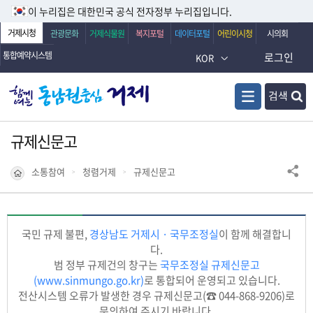
이 누리집은 대한민국 공식 전자정부 누리집입니다.
거제시청
관광문화
거제식물원
복지포털
데이터포털
어린이시청
시의회
통합예약시스템
로그인
KOR
검색
규제신문고
소통참여
청렴거제
규제신문고
국민 규제 불편,
경상남도 거제시 · 국무조정실
이 함께 해결합니
다.
범 정부 규제건의 창구는
국무조정실 규제신문고
(www.sinmungo.go.kr)
로 통합되어 운영되고 있습니다.
전산시스템 오류가 발생한 경우 규제신문고(☎ 044-868-9206)로
문의하여 주시기 바랍니다.