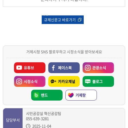
규제신문고 바로가기
거제시청 SNS 팔로우하고 시정소식을 받아보세요
유튜브
페이스북
관광소식
시정소식
카카오채널
블로그
밴드
거제랑
시민공감실 혁신공감팀
055-639-3281
담당부서
2025-11-04