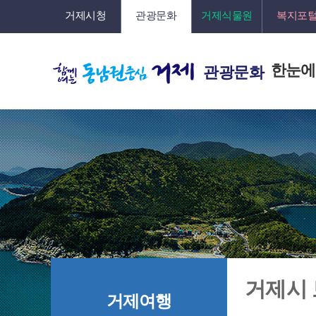
거제시청
관광문화
거제식물원
복지포
한눈에
관광문화
거제시
거제여행