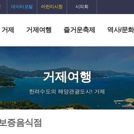
털
데이터포털
어린이시청
시의회
 거제
거제여행
즐거운축제
역사/문
거제여행
한려수도의 해양관광도시! 거제
 보증음식점