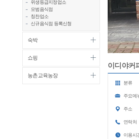
위생등급지정업소
모범음식점
칭찬업소
신규음식점 등록신청
숙박
쇼핑
이디야커
농촌교육농장
분류
주요메
주소
연락처
이용시