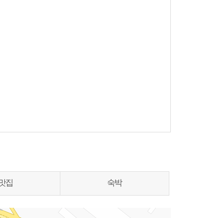
맛집
숙박