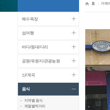
홈
거제
해수욕장
섬여행
바다/등대/다리
공원/유원지/관광농원
산/계곡
음식
지역별 음식
계절별먹거리