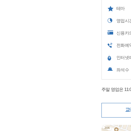
테마
영업시
신용카
전화예
인터넷
좌석수
주말 영업은 11
교
지도삽입 (가로10