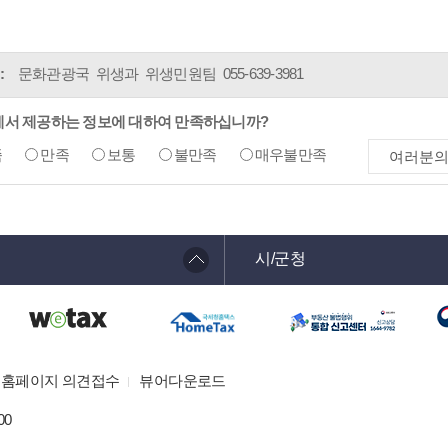
:
문화관광국 위생과 위생민원팀
055-639-3981
에서 제공하는 정보에 대하여 만족하십니까?
족
만족
보통
불만족
매우불만족
시/군청
홈페이지 의견접수
뷰어다운로드
00