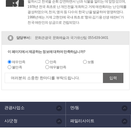
필하시고 전국을 순회 강연하면서 난과 식물을 알리는 데 앞장섰으며,
1978년 전국 최초로 난 개인전을 개최하고 거제 애란회라는 난 단체를
결성하였으며, 천의, 앵의 등 다수의 한국 난을 발굴하여 명명하였다.
1998년에는 거제 고현만에 국내 최초로 ‘향파 김기용 선생 애란비’가
전국 애란인의 성금으로 건립되었다.
담당부서 :
문화관광국 문화예술과 국가유산팀
055-639-3401
이 페이지에서 제공하는 정보에 대하여 만족하십니까?
매우만족
만족
보통
불만족
매우불만족
관광사업소
면/동
시/군청
패밀리사이트