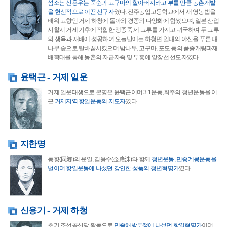
섬소남 신용우는 죽순과 고구마의 할아버지라고 부를 만큼 농촌개발
을 헌신적으로 이끈 선구자
였다. 진주농업고등학교에서 새 영농법을
배워 고향인 거제 하청에 돌아와 경종의 다양화에 힘썼으며, 일본 산업
시찰시 거제 기후에 적합한 맹종죽 세 그루를 가지고 귀국하여 두 그루
의 생육과 재배에 성공하여 오늘날에는 하청면 일대의 야산을 푸른 대
나무 숲으로 탈바꿈시켰으며 밤나무, 고구마, 포도 등의 품종개량과재
배확대를 통해 농촌의 자급자족 및 부흥에 앞장선 선도자였다.
윤택근 - 거제 일운
거제 일운태생으로 본명은 윤택근이며 3.1운동,회주의 청년운동을 이
끈
거제지역 항일운동의 지도자
였다.
지한명
동향(同鄕)의 윤일, 김응수(金應洙)와 함께
청년운동, 민중계몽운동을
벌이며 항일운동에 나섰던 강인한 성품의 청년혁명가
였다.
신용기 - 거제 하청
초기 조선공산당 활동으로
민족해방투쟁에 나섰던 항일혁명가
이며