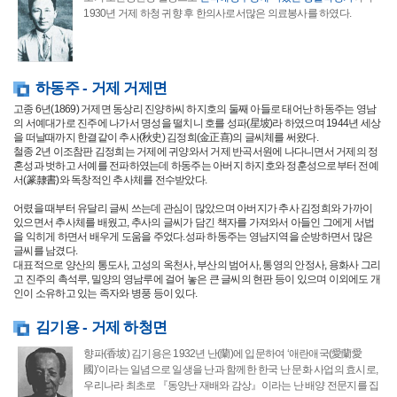
1930년 거제 하청 귀향 후 한의사로서많은 의료봉사를 하였다.
하동주 - 거제 거제면
고종 6년(1869) 거제면 동상리 진양하씨 하지호의 둘째 아들로 태어난 하동주는 영남
의 서예대가로 진주에 나가서 명성을 떨치니 호를 성파(星坡)라 하였으며 1944년 세상
을 떠날때까지 한결같이 추사(秋史) 김정희(金正喜)의 글씨체를 써왔다.
철종 2년 이조참판 김정희는 거제에 귀양와서 거제 반곡서원에 나다니면서 거제의 정
혼성과 벗하고 서예를 전파하였는데 하동주는 아버지 하지호와 정훈성으로부터 전예
서(篆隸書)와 독창적인 추사체를 전수받았다.
어렸을 때부터 유달리 글씨 쓰는데 관심이 많았으며 아버지가 추사 김정희와 가까이
있으면서 추사체를 배웠고, 추사의 글씨가 담긴 책자를 가져와서 아들인 그에게 서법
을 익히게 하면서 배우게 도움을 주었다.성파 하동주는 영남지역을 순방하면서 많은
글씨를 남겼다.
대표적으로 양산의 통도사, 고성의 옥천사, 부산의 범어사, 통영의 안정사, 용화사 그리
고 진주의 촉석루, 밀양의 영남루에 걸어 놓은 큰 글씨의 현판 등이 있으며 이외에도 개
인이 소유하고 있는 족자와 병풍 등이 있다.
김기용 - 거제 하청면
향파(香坡) 김기용은 1932년 난(蘭)에 입문하여 ‘애란애국(愛蘭愛
國)’이라는 일념으로 일생을 난과 함께한 한국 난 문화 사업의 효시로,
우리나라 최초로 『동양난 재배와 감상』이라는 난 배양 전문지를 집