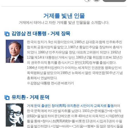
거제를 빛낸 인물
거제에서 태어나고 자란 거제를 빛낸 인물들을 소개합니다.
김영삼 전 대통령 - 거제 장목
한국의 정치가. 9선 의원이었으며, 1985년 김대중과 함께 민주화추진
협의회 공동의장직을 맡았고, 1987년 통일민주당을 창당하여 총재가
되었다. 1990년 민주자유당을 창당, 대표최고위원이 되었다. 1992년
12월 제14대 대통령선거에서 당선, 1993년 2월 취임함으로써 32년간
의 권위주의적 통치를 종식시키고 문민(文民)정부를 출범시켰다.
1994년 마틴루터킹센터가 수여하는 세계적인 인권운동 평화상인 비
폭력평화상을 받았으며 1995년 뉴욕에서 열린 국제연합 50주년 기념
총회에서 연설하였다.
※
김영삼 대통령 전시관 바로가기
유치환 - 거제 둔덕
거제 둔덕 출생인 청마(靑馬) 유치환은 시인이자 교육자로 활동
하며
한국 문학계에 커다란 발자취를 남겼다. 1931년<문예월간>에 <정적
(靜寂)>을 발표하여 문단에오른 이후 40여년의 의욕적인 시작(詩作)생
활을 통해<청마시초(靑馬時秒)>를 비롯한 13권의 시집과 3권의 수필
집을 발간하였다.<깃발><바위> <그리움> <행복> 등 많은 명작시들을