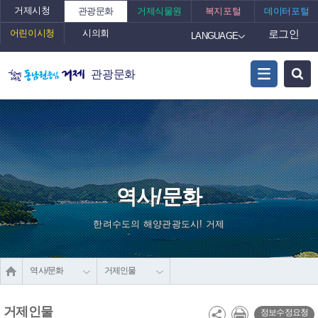
거제시청
관광문화
거제식물원
복지포털
데이터포털
어린이시청
시의회
로그인
LANGUAGE
관광문화
역사/문화
한려수도의 해양관광도시! 거제
역사/문화
거제인물
거제인물
정보수정요청