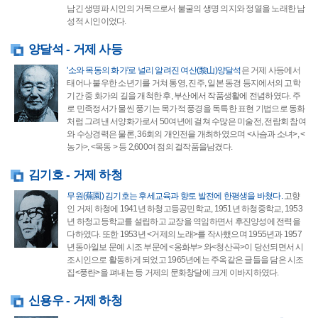
남긴 생명파 시인의 거목으로서 불굴의 생명 의지와 정열을 노래한 남
성적 시인이었다.
양달석 - 거제 사등
'소와 목동의 화가'로 널리 알려진 여산(黎山)양달석
은 거제 사등에서
태어나 불우한 소년기를 거쳐 통영, 진주, 일본 동경 등지에서의 고학
기간 중 화가의 길을 개척한 후, 부산에서 작품생활에 전념하였다. 주
로 민족정서가 물씬 풍기는 목가적 풍경을 독특한 표현 기법으로 동화
처럼 그려낸 서양화가로서 50여년에 걸쳐 수많은 미술전, 전람회 참여
와 수상경력은 물론, 36회의 개인전을 개최하였으며 <사슴과 소녀>, <
농가>, <목동 > 등 2,600여 점의 걸작품을남겼다.
김기호 - 거제 하청
무원(蕪園) 김기호는 후세교육과 향토 발전에 한평생을 바쳤다.
고향
인 거제 하청에 1941년 하청고등공민학교, 1951년 하청중학교, 1953
년 하청고등학교를 설립하고 교장을 역임하면서 후진양성에 전력을
다하였다. 또한 1953년 <거제의 노래>를 작사했으며 1955년과 1957
년동아일보 문예 시조 부문에 <옹화부> 와<청산곡>이 당선되면서 시
조시인으로 활동하게 되었고 1965년에는 주옥같은 글들을 담은 시조
집<풍란>을 펴내는 등 거제의 문화창달에 크게 이바지하였다.
신용우 - 거제 하청