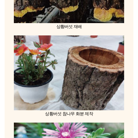
상황버섯 재배
상황버섯 참나무 화분 제작