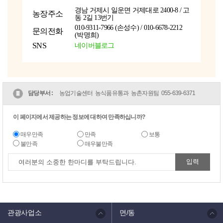
경남 거제시 일운면 거제대로 2400-8 / 고
농장주소
동 2길 13번기
010-9311-7966 (손성수) / 010-6678-2212
문의전화
(박명희)
SNS
네이버블로그
담당부서 :
농업기술센터 농식품유통과 농촌자원팀
055-639-6371
이 페이지에서 제공하는 정보에 대하여 만족하십니까?
매우만족
만족
보통
불만족
매우불만족
관광사업소
면/동