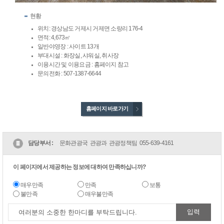
현황
위치: 경상남도 거제시 거제면 소랑리 176-4
면적: 4,673㎡
일반야영장 : 사이트 13개
부대시설 : 화장실, 샤워실, 취사장
이용시간 및 이용요금 : 홈페이지 참고
문의전화 : 507-1387-6644
홈페이지 바로가기
담당부서 :
문화관광국 관광과 관광정책팀
055-639-4161
이 페이지에서 제공하는 정보에 대하여 만족하십니까?
매우만족
만족
보통
불만족
매우불만족