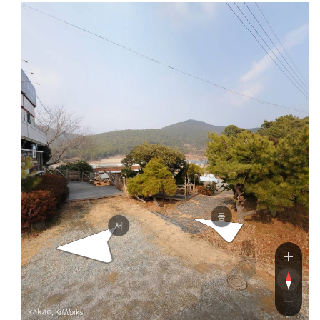
동
서
, KnWorks