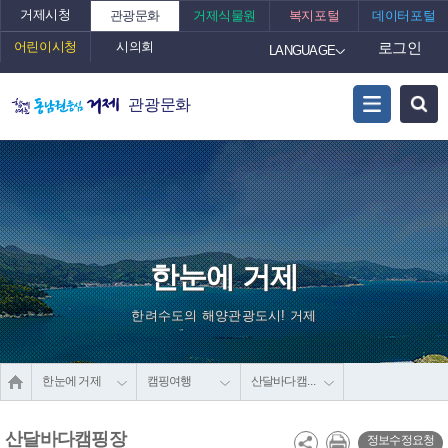
거제시청
관광문화
거제식물원
복지포털
데이터포털
어린이시청
시의회
로그인
LANGUAGE
관광문화
한눈에 거제
한려수도의 해양관광도시! 거제
한눈에 거제
캠핑여행
산달바다캠핑장
산달바다캠핑장
정보수정요청