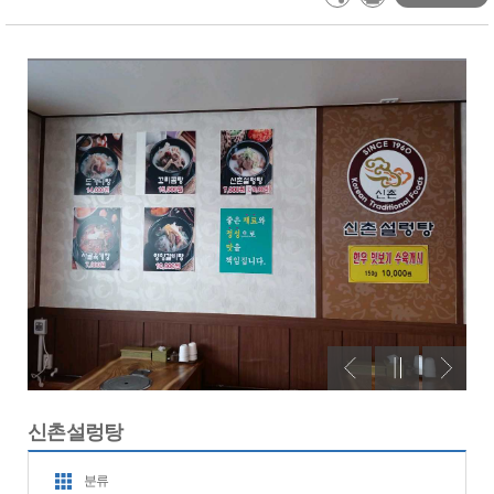
신촌설렁탕
분류