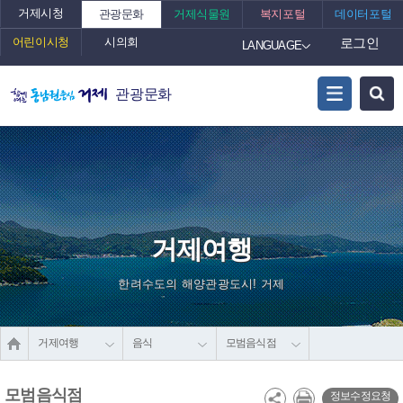
거제시청
관광문화
거제식물원
복지포털
데이터포털
어린이시청
시의회
로그인
LANGUAGE
관광문화
거제여행
한려수도의 해양관광도시! 거제
거제여행
음식
모범음식점
모범음식점
정보수정요청