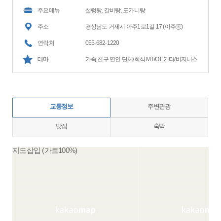
주요메뉴
설렁탕, 갈비탕, 도가니탕
주소
경상남도 거제시 아주1로1길 17 (아주동)
연락처
055-682-1220
테마
가족 친구 연인 단체/회식 MT/OT 기타/비지니스
교통정보
주변관광
맛집
숙박
지도삽입 (가로100%)