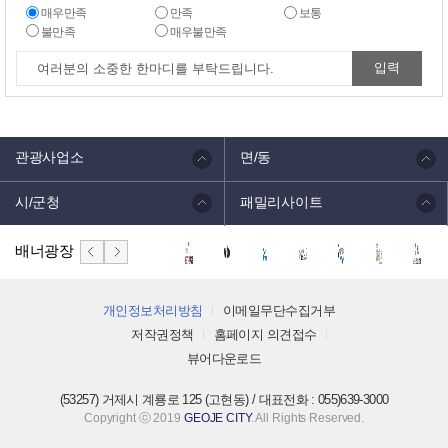
매우만족
만족
보통
불만족
매우불만족
관광사업소
면/동
시/군청
패밀리사이트
배너광장
개인정보처리방침
이메일무단수집거부
저작권정책
홈페이지 의견접수
뷰어다운로드
(53257) 거제시 계룡로 125 (고현동) / 대표전화 : 055)639-3000
Copyright ⓒ 2019
GEOJE CITY
. All Rights Reserved.