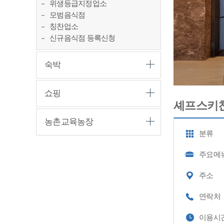
위생등급지정업소
모범음식점
칭찬업소
신규음식점 등록신청
숙박
쇼핑
셰프스키
농촌교육농장
분류
주요메
주소
연락처
이용시