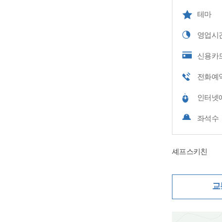
테마
영업시
신용카
전화예
인터넷
좌석수
셰프스키친
교
지도삽입 (가로10