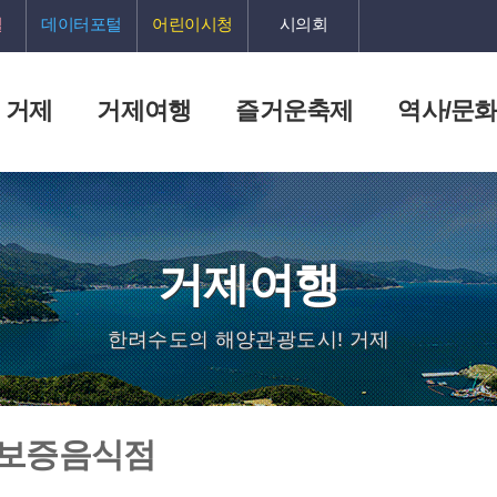
털
데이터포털
어린이시청
시의회
 거제
거제여행
즐거운축제
역사/문
거제여행
한려수도의 해양관광도시! 거제
 보증음식점