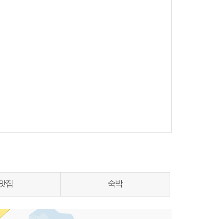
맛집
숙박