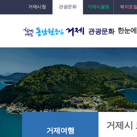
거제시청
관광문화
거제식물원
복지포
한눈에
관광문화
거제시
거제여행