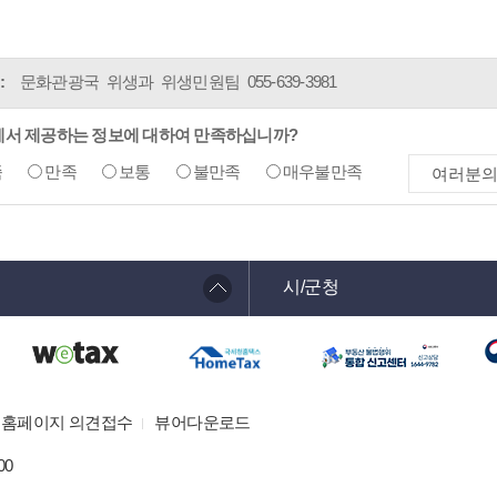
:
문화관광국 위생과 위생민원팀
055-639-3981
에서 제공하는 정보에 대하여 만족하십니까?
족
만족
보통
불만족
매우불만족
시/군청
홈페이지 의견접수
뷰어다운로드
00