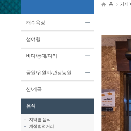
홈
거제
해수욕장
섬여행
바다/등대/다리
공원/유원지/관광농원
산/계곡
음식
지역별 음식
계절별먹거리