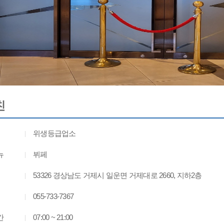
친
위생등급업소
뉴
뷔페
53326 경상남도 거제시 일운면 거제대로 2660, 지하2층
055-733-7367
간
07:00 ~ 21:00