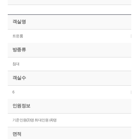
객실명
트윈룸
방종류
침대
객실수
6
인원정보
기준인원(3)명 최대인원 (4)명
면적