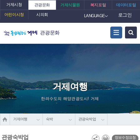
거제시청
관광문화
거제식물원
복지포털
데이터포털
어린이시청
시의회
로그인
LANGUAGE
관광문화
거제여행
한려수도의 해양관광도시! 거제
거제여행
숙박
관광숙박업
관광숙박업
정보수정요청