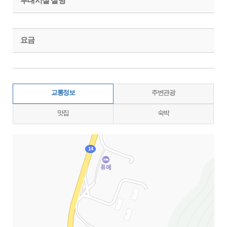
부대시설 설명
요금
교통정보
주변관광
맛집
숙박
지도삽입 (가로100%)