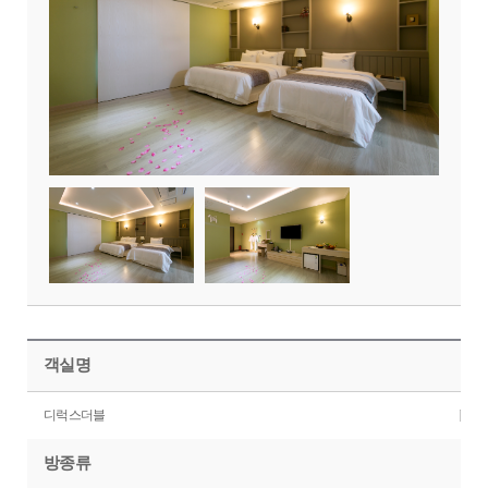
객실명
디럭스더블
방종류