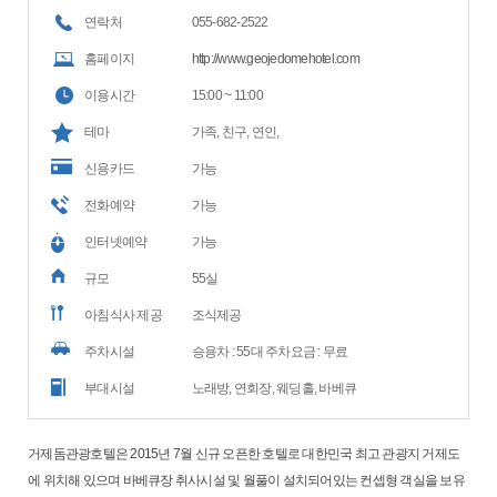
연락처
055-682-2522
홈페이지
http://www.geojedomehotel.com
이용시간
15:00 ~ 11:00
테마
가족, 친구, 연인,
신용카드
가능
전화예약
가능
인터넷예약
가능
규모
55실
아침식사 제공
조식제공
주차시설
승용차 : 55대 주차요금 : 무료
부대시설
노래방, 연회장, 웨딩홀, 바베큐
거제돔관광호텔은 2015년 7월 신규 오픈한 호텔로 대한민국 최고 관광지 거제도
에 위치해 있으며 바베큐장 취사시설 및 월풀이 설치되어있는 컨셉형 객실을 보유