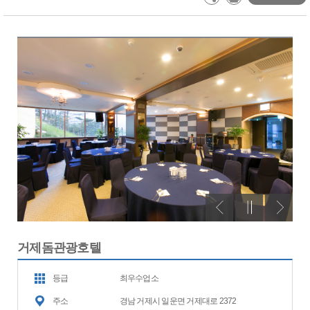
거제돔관광호텔
등급
최우수업소
주소
경남 거제시 일운면 거제대로 2372