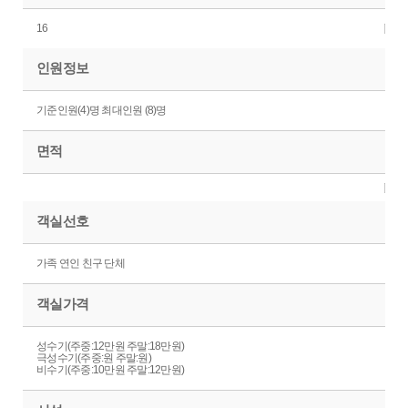
16
인원정보
기준인원(4)명 최대인원 (8)명
면적
객실선호
가족 연인 친구 단체
객실가격
성수기(주중:12만원 주말:18만원)
극성수기(주중:원 주말:원)
비수기(주중:10만원 주말:12만원)