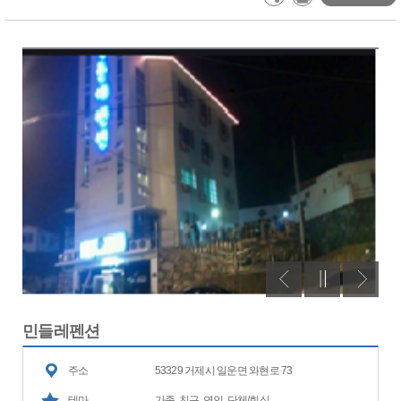
민들레펜션
주소
53329 거제시 일운면 와현로 73
테마
가족, 친구, 연인, 단체/회식,