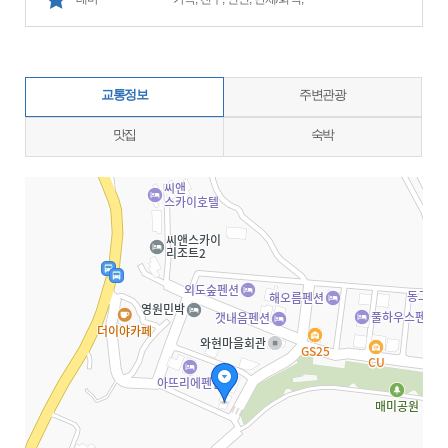
교통정보
주변관광
맛집
숙박
지도삽입 (가로100%)