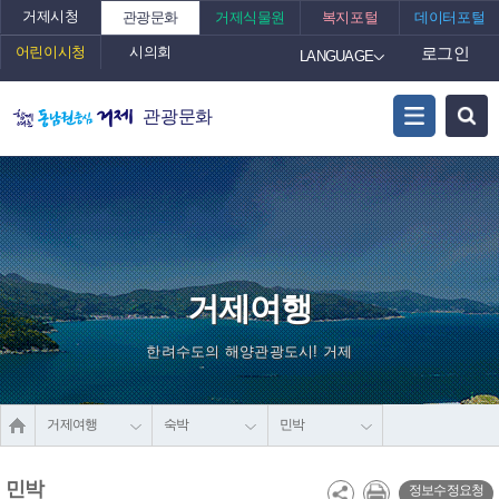
거제시청
관광문화
거제식물원
복지포털
데이터포털
어린이시청
시의회
로그인
LANGUAGE
관광문화
거제여행
한려수도의 해양관광도시! 거제
거제여행
숙박
민박
민박
정보수정요청