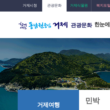
거제시청
관광문화
거제식물원
복지포
한눈에
관광문화
민박
거제여행