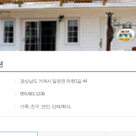
션
경상남도 거제시 일운면 와현1길 44
055-681-1336
가족, 친구, 연인, 단체/회식,