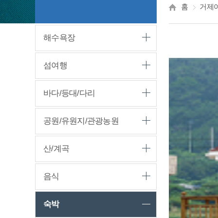
홈
거제
해수욕장
섬여행
바다/등대/다리
공원/유원지/관광농원
산/계곡
음식
숙박