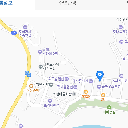
통정보
주변관광
0%)