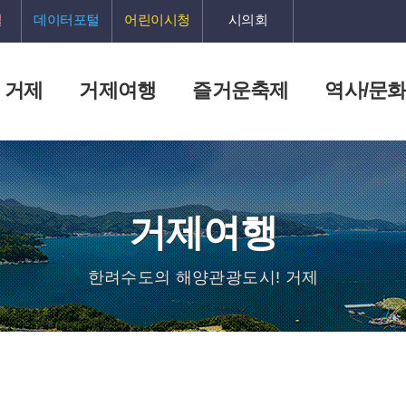
털
데이터포털
어린이시청
시의회
 거제
거제여행
즐거운축제
역사/문
거제여행
한려수도의 해양관광도시! 거제