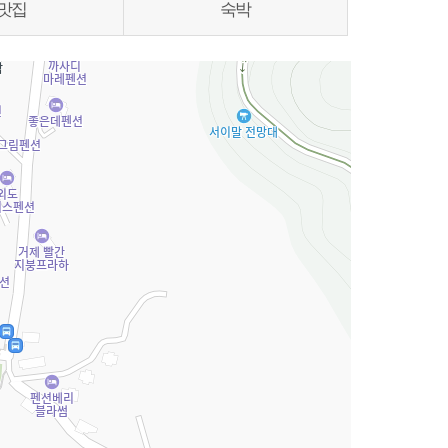
맛집
숙박