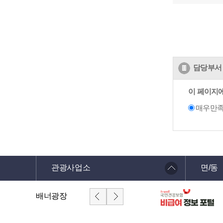
담당부서 
이 페이지
매우만
관광사업소
면/동
배너광장