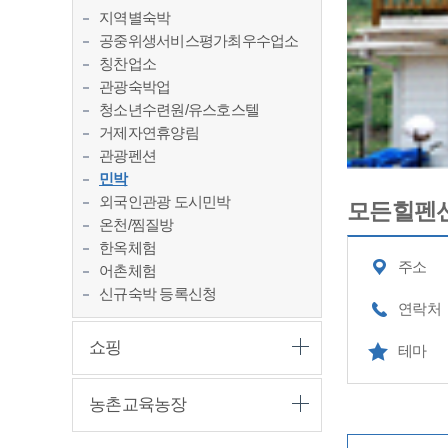
지역별숙박
공중위생서비스평가최우수업소
칭찬업소
관광숙박업
청소년수련원/유스호스텔
거제자연휴양림
관광펜션
민박
외국인관광 도시민박
모든힐펜
온천/찜질방
한옥체험
주소
어촌체험
신규숙박 등록신청
연락처
쇼핑
테마
농촌교육농장