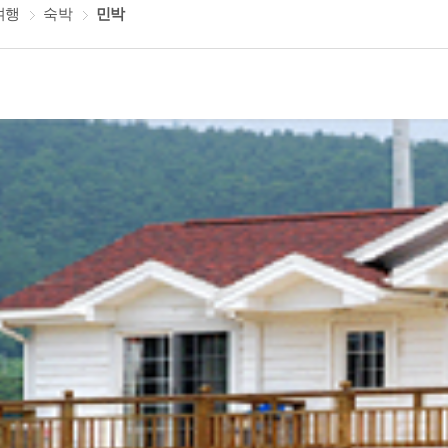
여행
숙박
민박