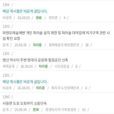
1294
해당 게시물은 비공개 글입니다.
비공개
26.08.05
완료
연초면
4
1293
와현모래숲해변 개인 파라솔 설치 제한 및 파라솔 대여업체 허가구역 관련 사
실 확인 요청
공개
26.08.05
처리중
경제해양국 해양항만과
38
1292
앵산 약수터 주변 현대식 공원화 힐링공간 신축
제목공개
26.08.05
처리중
시민공감실
8
1291
해당 게시물은 비공개 글입니다.
비공개
26.08.05
처리중
복지국 노인장애인과
6
1290
사등면 도로 오토바이 소음단속
공개
26.08.04
완료
환경녹지국 기후환경과
42