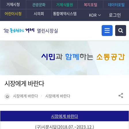
거제시청
관광문화
거제식물원
복지포털
데이터포털
어린이시청
시의회
통합예약시스템
로그인
KOR
열린시장실
시민
과
함께
하는
소통공간
시장에게 바란다
시장에게 바란다
시장에게 바란다
시장에게 바란다
(구)시문시답
(2018.07.~2023.12.)