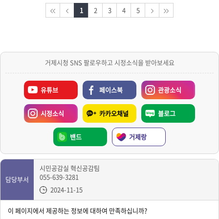
1
2
3
4
5
거제시청 SNS 팔로우하고 시정소식을 받아보세요
유튜브
페이스북
관광소식
시정소식
카카오채널
블로그
밴드
거제랑
시민공감실 혁신공감팀
055-639-3281
담당부서
2024-11-15
이 페이지에서 제공하는 정보에 대하여 만족하십니까?