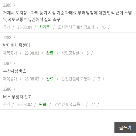
1289
거제시 토지정보과의 등기 시점 기준 과태료 부과 방침에 대한 법적 근거 소명
및 국토교통부 유권해석 질의 촉구
공개
26.08.04
처리중
도시정책국 토지정보과
46
1288
반다비체육센터
제목공개
26.08.03
완료
시민공감실
5
1287
부산사상버스
제목공개
26.08.02
완료
안전건설국 교통과
2
1286
버스 무정차 신고
공개
26.08.02
완료
안전건설국 교통과
77