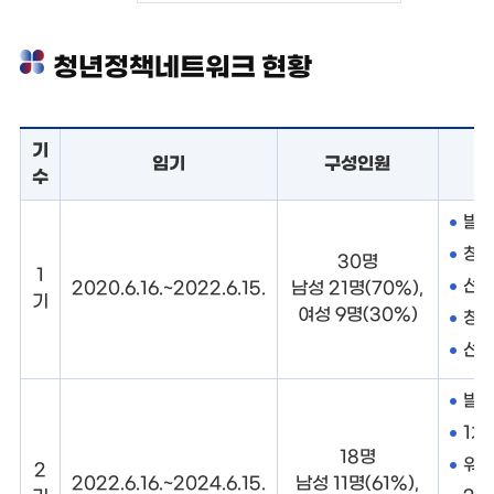
청년정책네트워크 현황
기
임기
구성인원
수
발대
청년
30명
1
선진
2020.6.16.~2022.6.15.
남성 21명(70%),
기
여성 9명(30%)
청년
선진
발대
1차 
18명
워크
2
2022.6.16.~2024.6.15.
남성 11명(61%),