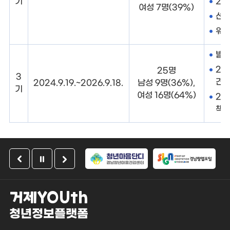
기
2차
여성 7명(39%)
선진
워크
발대
20
25명
3
견학(
2024.9.19.~2026.9.18.
남성 9명(36%),
기
여성 16명(64%)
20
책 
거제YOUth
청년정보플랫폼