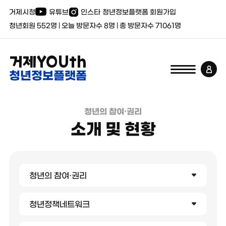
거제시청
유튜브
인스타
청년정보플랫폼 회원가입
청년회원
552
명 | 오늘 방문자수
8
명 | 총 방문자수
71061
명
거제YOUth
청년정보플랫폼
청년의 참여·권리
소개 및 현황
청년의 참여·권리
청년정책네트워크