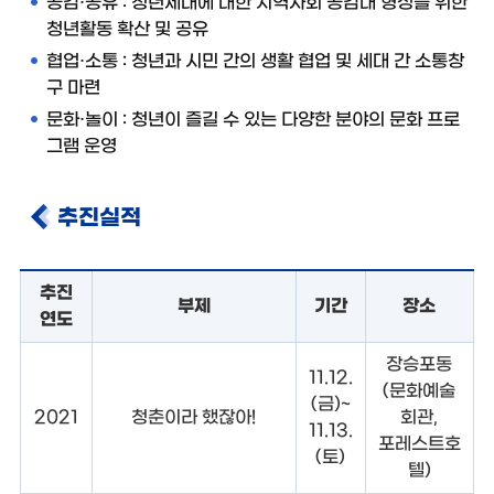
공감·공유 : 청년세대에 대한 지역사회 공감대 형성을 위한
청년활동 확산 및 공유
협업·소통 : 청년과 시민 간의 생활 협업 및 세대 간 소통창
구 마련
문화·놀이 : 청년이 즐길 수 있는 다양한 분야의 문화 프로
그램 운영
추진실적
추진
부제
기간
장소
연도
장승포동
11.12.
(문화예술
(금)~
2021
청춘이라 했잖아!
회관,
11.13.
포레스트호
(토)
텔)