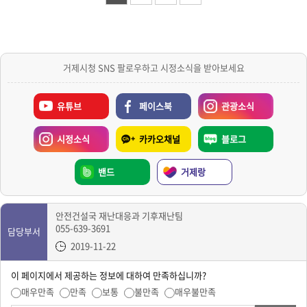
거제시청 SNS 팔로우하고 시정소식을 받아보세요
유튜브
페이스북
관광소식
시정소식
카카오채널
블로그
밴드
거제랑
안전건설국 재난대응과 기후재난팀
055-639-3691
담당부서
2019-11-22
이 페이지에서 제공하는 정보에 대하여 만족하십니까?
매우만족
만족
보통
불만족
매우불만족