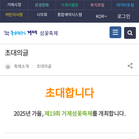
거제시청
관광문화
거제식물원
복지포털
데이터포털
어린이시청
시의회
통합예약시스템
로그인
KOR
섬꽃축제
초대의글
축제소개
초대의글
초대합니다
2025년 가을,
제19회 거제섬꽃축제
를 개최합니다.