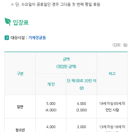
※ 단, 수요일이 공휴일인 경우 그다음 첫 번째 평일 휴원
입장료
대상시설 :
거제정글돔
(단위 : 원)
금액
(경감된 금액)
구분
비고
단 체 (유료 20인 이
개 인
상)
5,000
4,000
19세 이상 65세 미
일반
(4,000)
(3,000)
만인 사람
4,000
3,000
13세 이상 18세 이
청소년