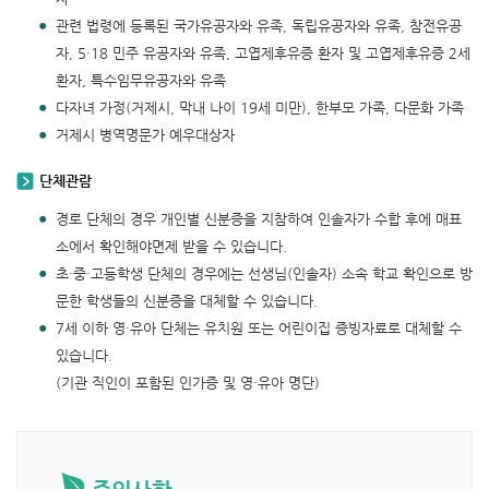
관련 법령에 등록된 국가유공자와 유족, 독립유공자와 유족, 참전유공
자, 5·18 민주 유공자와 유족, 고엽제후유증 환자 및 고엽제후유증 2세
환자, 특수임무유공자와 유족
다자녀 가정(거제시, 막내 나이 19세 미만), 한부모 가족, 다문화 가족
거제시 병역명문가 예우대상자
단체관람
경로 단체의 경우 개인별 신분증을 지참하여 인솔자가 수합 후에 매표
소에서 확인해야면제 받을 수 있습니다.
초·중·고등학생 단체의 경우에는 선생님(인솔자) 소속 학교 확인으로 방
문한 학생들의 신분증을 대체할 수 있습니다.
7세 이하 영·유아 단체는 유치원 또는 어린이집 증빙자료로 대체할 수
있습니다.
(기관 직인이 포함된 인가증 및 영·유아 명단)