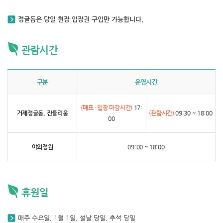
정글돔은 당일 현장 입장권 구입만 가능합니다.
관람시간
구분
운영시간
(매표 · 입장 마감시간)
17:
거제정글돔, 진틀리움
(관람시간)
09:30 ~ 18:00
00
야외정원
09:00 ~ 18:00
휴원일
매주 수요일, 1월 1일, 설날 당일, 추석 당일