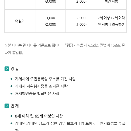
(3,000)
(2,000)
하인 사람
3,000
2,000
7세 이상 12세 이하
어린이
(2,000)
(1,000)
인 사람과 초등학생
※본 나이는 만 나이를 기준으로 합니다. 「행정기본법 제7조의2, 민법 제158조, 만
나이 통일법」
경 감
거제시에 주민등록상 주소를 가진 사람
거제시 자원봉사증을 소지한 사람
거제향인증을 발급받은 사람
면 제
6세 이하
및
65세 이상
인 사람
장애인(장애인 정도가 심한 경우 보호자 1명 포함), 국민기초생활 수급
자