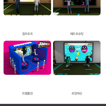
점프로프
레트로슈팅
트램폴린
로잉머신