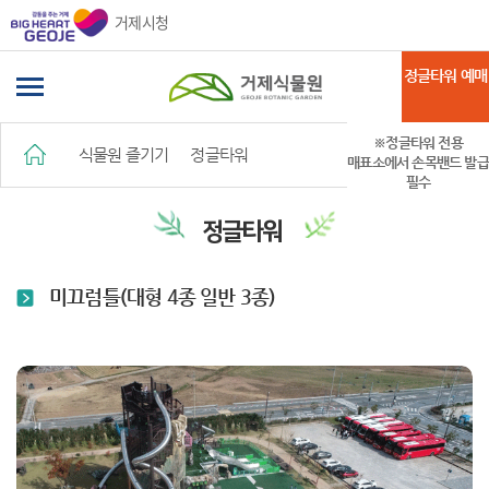
거제시청
정글타워 예매
※정글타워 전용
식물원 즐기기
정글타워
매표소에서 손목밴드 발급
필수
정글타워
미끄럼틀(대형 4종 일반 3종)