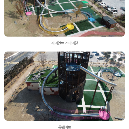
자이언트 스파이럴
롱웨이브