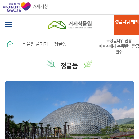
거제시청
정글타워 예매
※정글타워 전용
식물원 즐기기
정글돔
매표소에서 손목밴드 발급
필수
정글돔