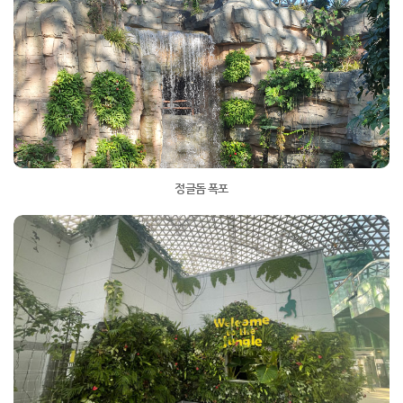
정글돔 폭포