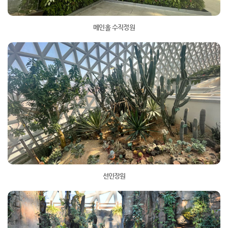
메인홀 수직정원
선인장원