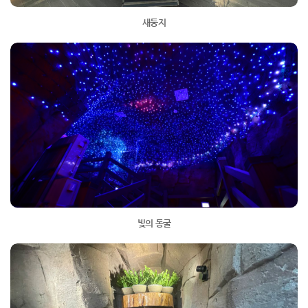
새둥지
빛의 동굴